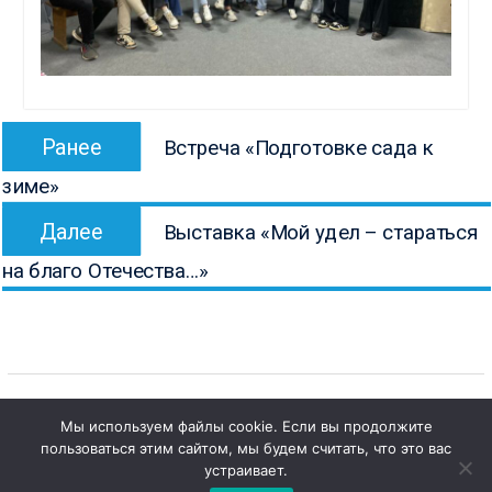
Навигация
Предыдущая
Ранее
Встреча «Подготовке сада к
по
запись:
зиме»
записям
Следующая
Далее
Выставка «Мой удел – стараться
запись:
на благо Отечества…»
Мы используем файлы cookie. Если вы продолжите
пользоваться этим сайтом, мы будем считать, что это вас
Copyright © Все права защищены.
1
Чат с 

устраивает.
КОНБ им. В.Г. Белинского
администратором