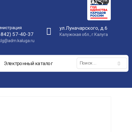
ул.Луначарского, д.6
нистрация
4842) 57-40-37
Калужская обл., г.Калуга
nklg@adm.kaluga.ru
Поиск:
Электронный каталог