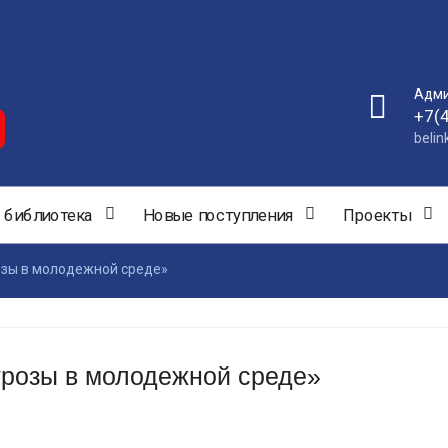
Адми
+7(
beli
 библиотека
Новые поступления
Проекты
зы в молодежной среде»
розы в молодежной среде»