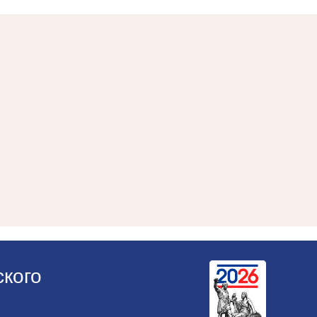
ского