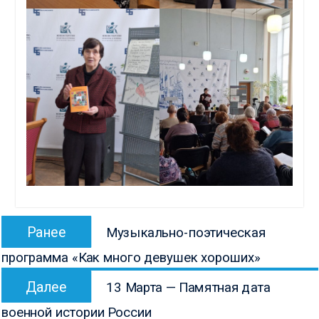
Навигация
Предыдущая
Ранее
Музыкально-поэтическая
по
запись:
программа «Как много девушек хороших»
записям
Следующая
Далее
13 Марта — Памятная дата
запись:
военной истории России