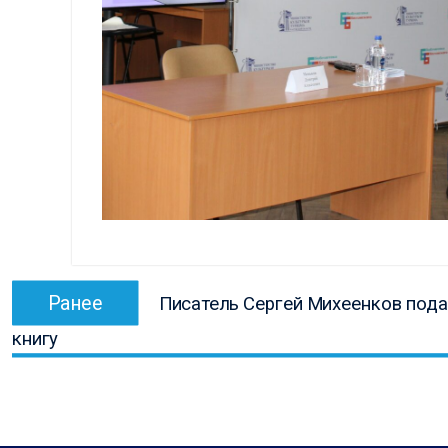
Навигация
Предыдущая
Ранее
Писатель Сергей Михеенков под
по
запись:
книгу
записям