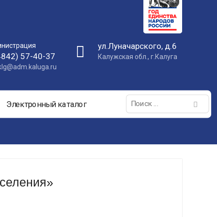
ул.Луначарского, д.6
нистрация
4842) 57-40-37
Калужская обл., г.Калуга
nklg@adm.kaluga.ru
Поиск:
Электронный каталог
аселения»