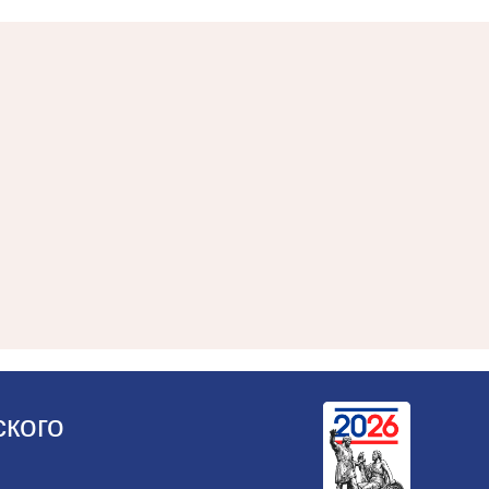
ского