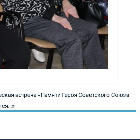
ая
еская встреча «Памяти Героя Советского Союза
тся…»