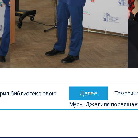
Следующ
Далее
арил библиотеке свою
Тематич
запись:
Мусы Джалиля посвящае