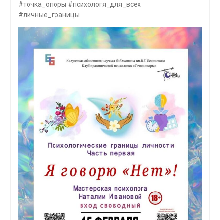
#точка_опоры #психологя_для_всех
#личные_границы