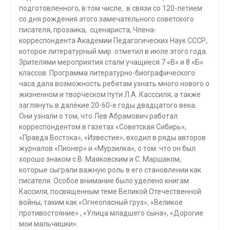
подготовленного, в том числе, в связи со 120-летием
со дня рождения этого замечательного советского
писателя, прозаика, сценариста, Члена-
корреспондента Академии Педагогических Наук СССР,
которое литературный мир отметил в июле этого года.
Зрителями мероприятия стали учащиеся 7 «В» и 8 «Б»
классов. Программа литературно-биографического
часа дала возможность ребятам узнать много нового о
жизненном и творческом пути Л.А. Касссиля, а также
заглянуть в далёкие 20-60-е годы двадцатого века.
Они узнали о том, что Лев Абрамович работал
корреспондентом в газетах «Советская Сибирь»,
«Правда Востока», «Известие», входил в ряды авторов
журналов «Пионер» и «Мурзилка», о том. что он был
хорошо знаком с В. Маяковским и С. Маршаком,
которые сыграли важную роль в его становлении как
писателя. Особое внимание было уделено книгам
Кассиля, посвященным теме Великой Отечественной
войны, таким как «Огнеопасный груз», «Великое
противостояние» , «Улица младшего сына», «Дорогие
мои мальчишки».