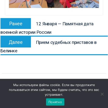
Навигация
Предыдущая
Ранее
12 Января — Памятная дата
по
запись:
военной истории России
записям
Следующая
Далее
Прием судебных приставов в
запись:
Белинке
Мы используем файлы cookie. Если вы продолжите
пользоваться этим сайтом, мы будем считать, что это вас
1
Copyright © Все права защищены.
Чат с 

устраивает.
КОНБ им. В.Г. Белинского
администратором
Понятно