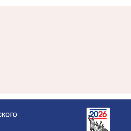
ского