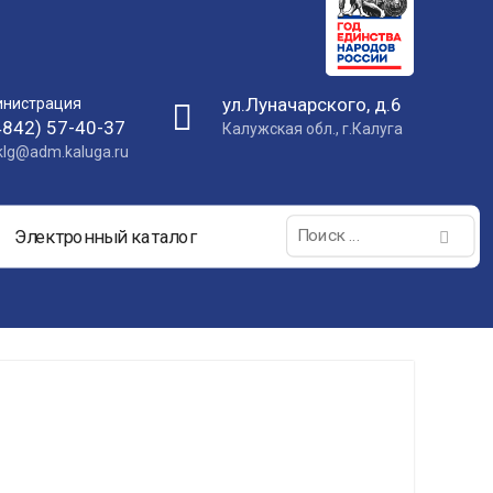
ул.Луначарского, д.6
нистрация
4842) 57-40-37
Калужская обл., г.Калуга
nklg@adm.kaluga.ru
Поиск:
Электронный каталог