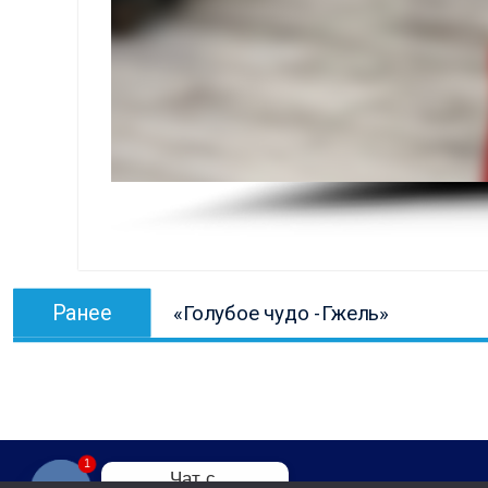
Навигация
Предыдущая
Ранее
«Голубое чудо -Гжель»
по
запись:
записям
1
Чат с 
