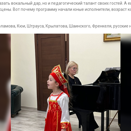
азать вокальный дар, но и педагогический талант своих гостей. А
сцены. Вот почему программу начали юные исполнители, возраст ко
ламова, Кюи, Штрауса, Крылатова, Шаинского, Френкеля, русские 