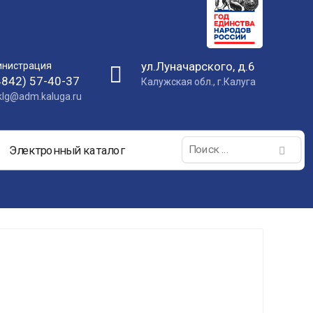
ул.Луначарского, д.6
нистрация
4842) 57-40-37
Калужская обл., г.Калуга
nklg@adm.kaluga.ru
Поиск:
Электронный каталог