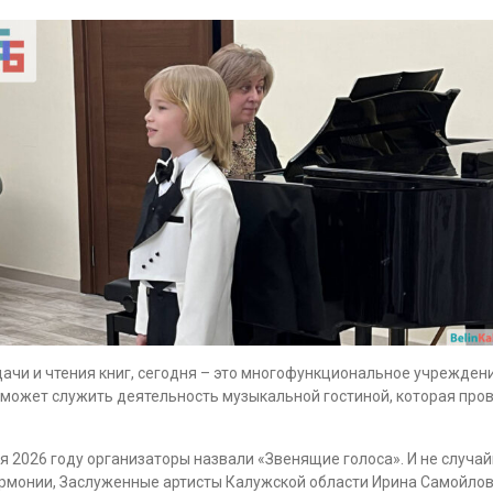
ачи и чтения книг, сегодня – это многофункциональное учреждение
ожет служить деятельность музыкальной гостиной, которая провод
я 2026 году организаторы назвали «Звенящие голоса». И не случай
рмонии, Заслуженные артисты Калужской области Ирина Самойлова