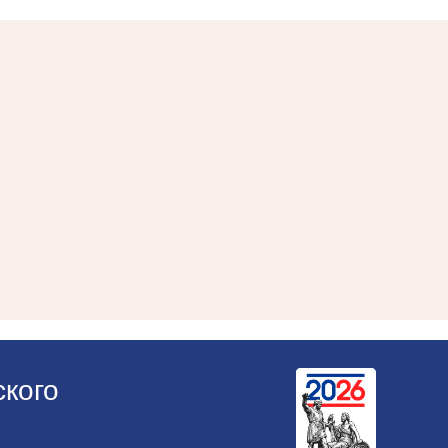
ского