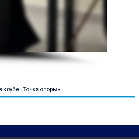
ая
в клубе «Точка опоры»