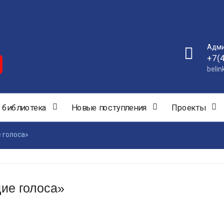
Адми
+7(
beli
 библиотека
Новые поступления
Проекты
 голоса»
ие голоса»