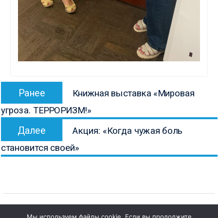
Навигация
Предыдущая
Ранее
Книжная выставка «Мировая
по
запись:
угроза. ТЕРРОРИЗМ!»
записям
Следующая
Далее
Акция: «Когда чужая боль
запись:
становится своей»
Мы используем файлы cookie. Если вы продолжите