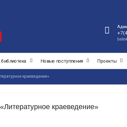
Адми
+7(
beli
 библиотека
Новые поступления
Проекты
итературное краеведение»
 «Литературное краеведение»