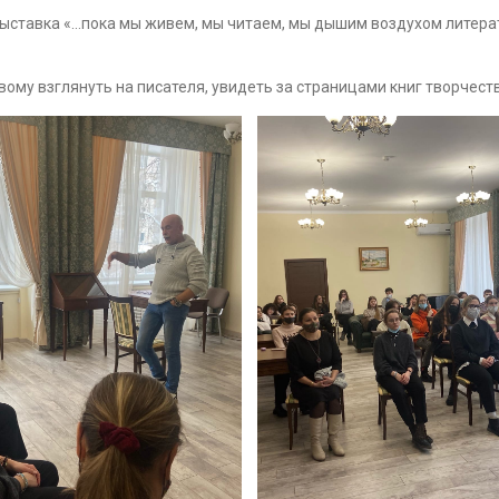
ставка «…пока мы живем, мы читаем, мы дышим воздухом литера
ому взглянуть на писателя, увидеть за страницами книг творчест