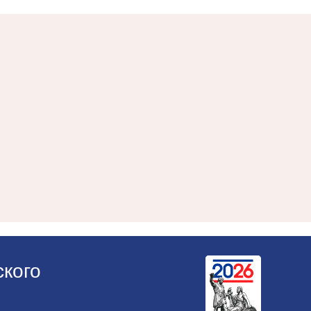
ского