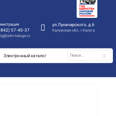
ул.Луначарского, д.6
нистрация
4842) 57-40-37
Калужская обл., г.Калуга
nklg@adm.kaluga.ru
Поиск:
Электронный каталог