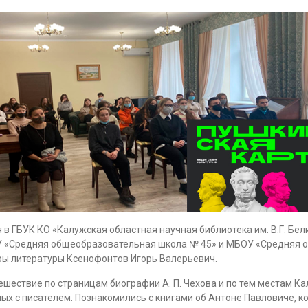
 в ГБУК КО «Калужская областная научная библиотека им. В.Г. Бе
 «Средняя общеобразовательная школа № 45» и МБОУ «Средняя о
ры литературы Ксенофонтов Игорь Валерьевич.
шествие по страницам биографии А. П. Чехова и по тем местам Ка
ных с писателем. Познакомились с книгами об Антоне Павловиче, к