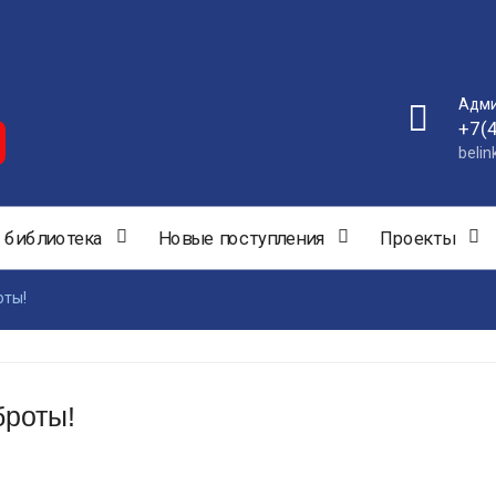
Адми
+7(
beli
 библиотека
Новые поступления
Проекты
оты!
броты!