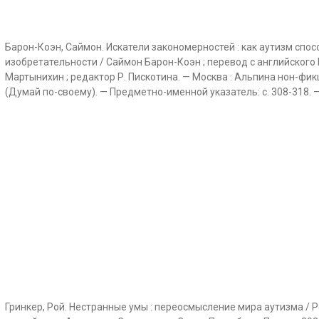
Барон-Коэн, Саймон. Искатели закономерностей : как аутизм спо
изобретательности / Саймон Барон-Коэн ; перевод с английского 
Мартынихин ; редактор Р. Пискотина. — Москва : Альпина нон-фикшн, 20
(Думай по-своему). — Предметно-именной указатель: с. 308-318. —
Гринкер, Рой. Нестранные умы : переосмысление мира аутизма / Р