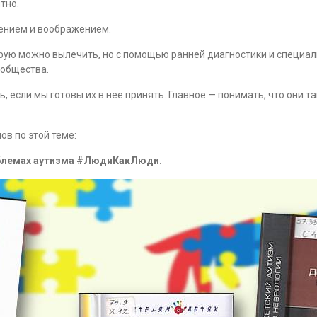
тно.
ением и воображением.
торую можно вылечить, но с помощью ранней диагностики и специа
 общества.
, если мы готовы их в нее принять. Главное — понимать, что они т
в по этой теме:
облемах аутизма #ЛюдиКакЛюди.