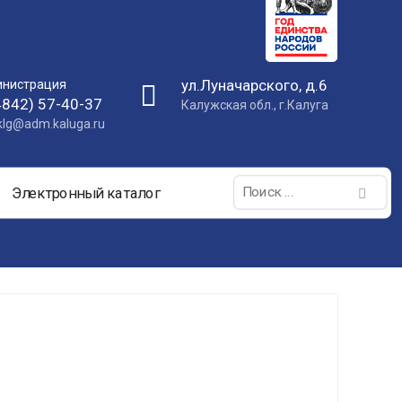
ул.Луначарского, д.6
нистрация
4842) 57-40-37
Калужская обл., г.Калуга
nklg@adm.kaluga.ru
Поиск:
Электронный каталог