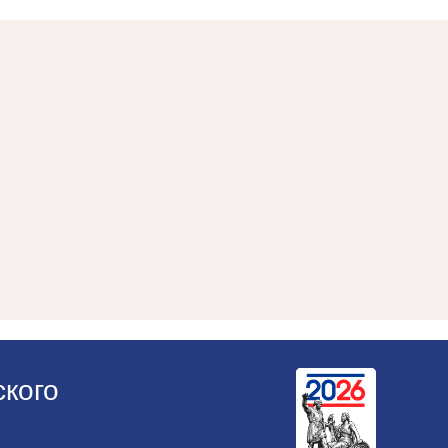
ского