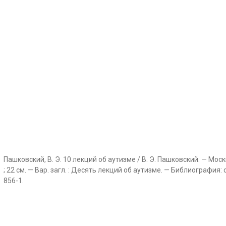
Пашковский, В. Э. 10 лекций об аутизме / В. Э. Пашковский. — Моск
; 22 см. — Вар. загл. : Десять лекций об аутизме. — Библиография: 
856-1.