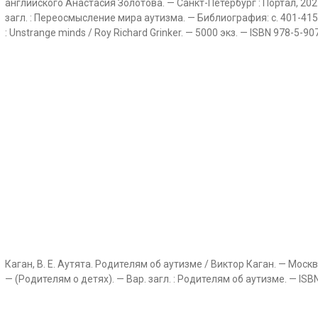
английского Анастасия Золотова. — Санкт-Петербург : Портал, 2021. —
загл. : Переосмысление мира аутизма. — Библиография: с. 401-415 и
: Unstrange minds / Roy Richard Grinker. — 5000 экз. — ISBN 978-5-90
Каган, В. Е. Аутята. Родителям об аутизме / Виктор Каган. — Москва [и 
— (Родителям о детях). — Вар. загл. : Родителям об аутизме. — ISB