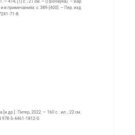
 414, [1] с. ; 21 см. — (ПроНаука). — Вар.
 в примечаниях: с. 389-[400]. — Пер. изд.
7241-71-8.
др.] : Питер, 2022. — 160 с. : ил. ; 22 см.
N 978-5-4461-1812-0.