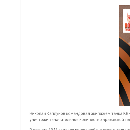
Николай Каплунов командовал экипажем танка КВ-1,
уничтожил значительное количество вражеской те
В августе 1941 года немецкие войска стремительн