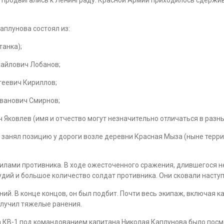
аплунова состоял из:
анка);
айлович Лобанов;
геевич Кириллов;
ванович Смирнов;
ковлев (имя и отчество могут незначительно отличаться в разны
а занял позицию у дороги возле деревни Красная Мыза (ныне терри
илами противника. В ходе ожесточенного сражения, длившегося н
рудий и большое количество солдат противника. Они сковали наступ
ий. В конце концов, он был подбит. Почти весь экипаж, включая к
олучил тяжелые ранения.
 КВ-1 под командованием капитана Николая Каплунова было посме