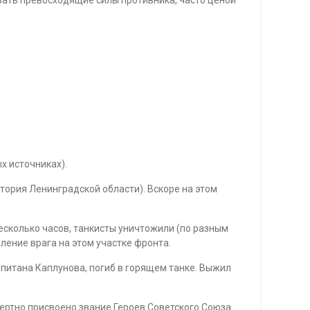
х источниках).
тория Ленинградской области). Вскоре на этом
есколько часов, танкисты уничтожили (по разным
ление врага на этом участке фронта.
апитана Каплунова, погиб в горящем танке. Выжил
ртно присвоено звание Героев Советского Союза.