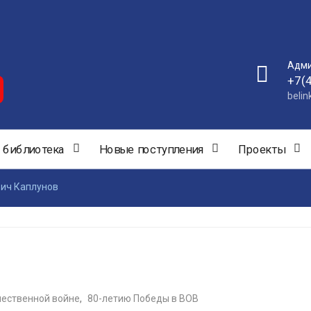
Адми
+7(
beli
 библиотека
Новые поступления
Проекты
ич Каплунов
чественной войне
,
80-летию Победы в ВОВ