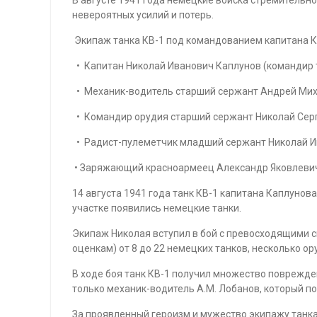
невероятных усилий и потерь.
Экипаж танка КВ-1 под командованием капитана К
• Капитан Николай Иванович Каплунов (командир т
• Механик-водитель старший сержант Андрей Мих
• Командир орудия старший сержант Николай Сер
• Радист-пулеметчик младший сержант Николай И
• Заряжающий красноармеец Александр Яковлевич Я
14 августа 1941 года танк КВ-1 капитана Каплунов
участке появились немецкие танки.
Экипаж Николая вступил в бой с превосходящими с
оценкам) от 8 до 22 немецких танков, несколько о
В ходе боя танк КВ-1 получил множество поврежден
только механик-водитель А.М. Лобанов, который п
За проявленный героизм и мужество экипажу танка