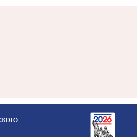
ского