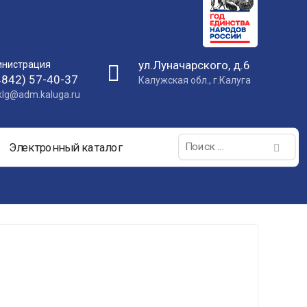
ул.Луначарского, д.6
нистрация
4842) 57-40-37
Калужская обл., г.Калуга
nklg@adm.kaluga.ru
Поиск:
Электронный каталог