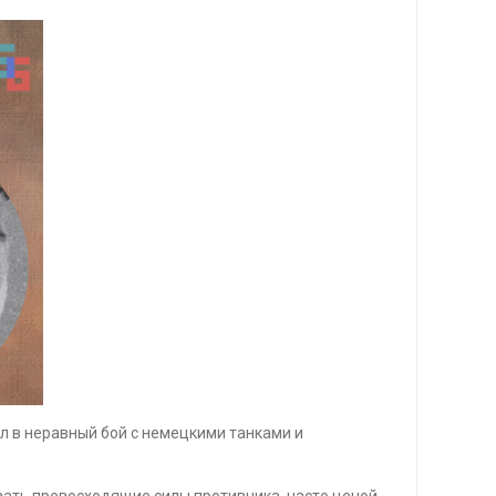
ил в неравный бой с немецкими танками и
вать превосходящие силы противника, часто ценой