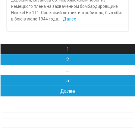
немецкого плена на захваченном бомбардировщике
Heinkel He 111. Советский летчик-истребитель, был сбит
в бою в июле 1944 года.
Далее
Навигация
1
по
2
записям
…
5
Далее