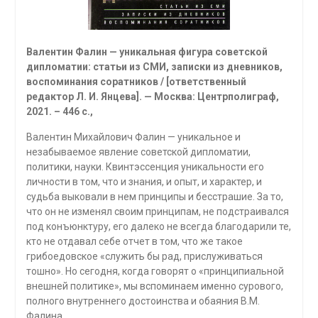
Валентин Фалин — уникальная фигура советской
дипломатии: статьи из СМИ, записки из дневников,
воспоминания соратников / [ответственный
редактор Л. И. Янцева]. — Москва: Центрполиграф,
2021. – 446 с.,
Валентин Михайлович Фалин — уникальное и
незабываемое яв­ление советской дипломатии,
политики, науки. Квинтэссенция уни­кальности его
личности в том, что и знания, и опыт, и характер, и
судьба выковали в нем принципы и бесстрашие. За то,
что он не изменял своим принципам, не подстраивался
под конъюнктуру, его далеко не всегда благодарили те,
кто не отдавал себе отчет в том, что же такое
грибоедовское «служить бы рад, прислуживаться
тошно». Но сегодня, когда говорят о «принципиальной
внешней политике», мы вспоминаем именно сурового,
полного внутреннего достоинства и обаяния В.М.
Фалина.