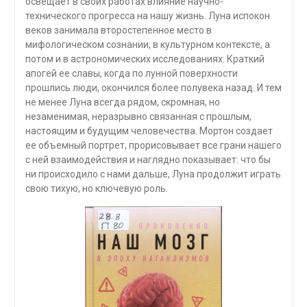
освещает в своих работах влия­ние научно-
технического прогресса на нашу жизнь. Луна испокон
веков зани­мала второстепенное место в
мифологическом сознании, в культурном контексте, а
потом и в астрономических исследованиях. Краткий
апогей ее славы, когда по лунной поверхности
прошлись люди, окончился более полувека назад. И тем
не менее Луна всегда рядом, скромная, но
незаменимая, неразрывно связанная с прошлым,
настоящим и будущим человечества. Мортон создает
ее объемный портрет, прорисовывает все грани нашего
с ней взаимодействия и наглядно по­казывает: что бы
ни происходило с нами дальше, Луна продолжит играть
свою тихую, но ключевую роль.