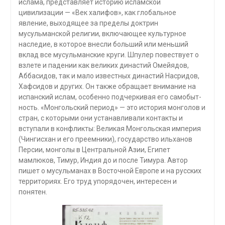
ислама, представляет историю исламской
цивилизации — «Век халифов», как глобальное
явление, выходящее за пределы доктрин
мусульманской религии, включа­ющее культурное
наследие, в которое внесли больший или меньший
вклад все мусульманские круги. Шпулер повествует о
взлете и паде­нии как великих династий Омейядов,
Аббасидов, так и мало извест­ных династий Насридов,
Хафсидов и других. Он также обращает внимание на
испанский ислам, особенно подчеркивая его самобыт­
ность. «Монгольский период» — это история монголов и
стран, с которыми они устанавливали контакты и
вступали в конфликты: Великая Монгольская империя
(Чингисхан и его преемники), госу­дарство ильханов
Персии, монголы в Центральной Азии, Египет
мамлюков, Тимур, Индия до и после Тимура. Автор
пишет о мусуль­манах в Восточной Европе и на русских
территориях. Его труд упо­рядочен, интересен и
понятен.