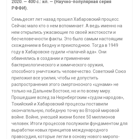
2020. — 400 с.: ил. — (Научно-популярная серия
РФФИ).
Семьдесят лет назад прошел Хабаровский процесс.
Сейчас мало кто о нем вспоминает. А ведь именно на
нем открылись ужасающие по своей жестокости и
бесчеловечности факты. Это было самым настоящим
схожде­нием в бездну и преисподнюю. Тогда в 1949
году в Хабаровске судили «пала­чей ада». Они
обвинялись в создании и применении
бактериологического и химического оружия,
способного уничтожить человечество. Советский Союз
приложил все усилия, чтобы не допустить
распространения этого смертоносного «цунами» не
только на Дальнем Востоке, но и по всему миру.
Прошедшие вслед за Нюрнбергским «судом народов»,
Токийский и Хаба­ровский процессы поставили
окончательную, победную точку во Второй мировой
войне. Войне, унесшей жизни более 50 миллионов
человек. Итоги процессов послужили фундаментом для
выработки новых прин­ципов международного
правосудия, которые легли в основу нового миропо­