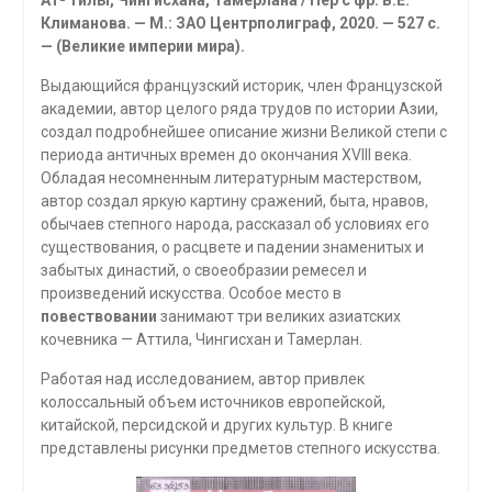
Климанова. — М.: ЗАО Центрполиграф, 2020. — 527 с.
— (Великие империи мира).
Выдающийся французский историк, член Французской
академии, автор целого ряда трудов по истории Азии,
создал подробнейшее описание жизни Великой степи с
периода античных времен до окончания XVIII века.
Обладая несомненным литературным мастерством,
автор создал яркую картину сраже­ний, быта, нравов,
обычаев степного народа, рассказал об условиях его
суще­ствования, о расцвете и падении знаменитых и
забытых династий, о своеобра­зии ремесел и
произведений искусства. Особое место в
повествовании
занимают три великих азиатских
кочевника — Аттила, Чингисхан и Тамерлан.
Работая над исследованием, автор привлек
колоссальный объем источни­ков европейской,
китайской, персидской и других культур. В книге
представ­лены рисунки предметов степного искусства.