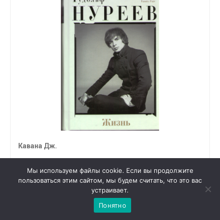
Кавана Дж.
Рудольф Нуреев. Жизнь / Пер. с англ. Л.А.
Мы используем файлы cookie. Если вы продолжите
Игоревского. — М.: Центрполиграф, 2019. — 831 с.
пользоваться этим сайтом, мы будем считать, что это вас
1
Чат с 

устраивает.
Балерина в прошлом, а в дальнейшем журналист и
администратором
балетный критик, Джули Кавана написала
Понятно
великолепную, исчерпывающую биографию Рудольфа