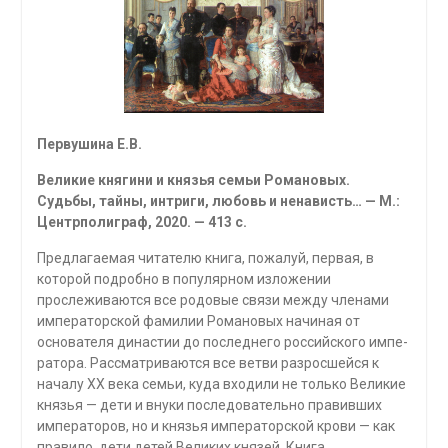
Первушина Е.В.
Великие княгини и князья семьи Романовых.
Судьбы, тайны, интриги, любовь и ненависть… — М.:
Центрполиграф, 2020. — 413 с.
Предлагаемая читателю книга, пожалуй, первая, в
которой подробно в популярном изложении
прослеживаются все родовые связи между членами
императорской фамилии Романовых на­чиная от
основателя династии до последнего российского импе­
ратора. Рассматриваются все ветви разросшейся к
началу XX века семьи, куда входили не только Великие
князья — дети и внуки последовательно правивших
императоров, но и князья импе­раторской крови — как
правило, дети детей Великих князей. Книга