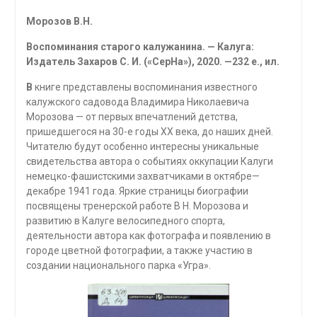
Морозов В.Н.
Воспоминания старого калужанина.
— Калуга:
Издатель Захаров С. И. («СерНа»), 2020. —232 е., ил.
В
книге представлены воспоминания известного
калужского садовода Владимира Николаевича
Морозова — от первых впечатлений детства,
пришедшегося на 30-е годы XX века, до наших дней.
Читателю будут особенно интересны уникальные
свидетель­ства автора о событиях оккупации Калуги
немецко-фашистскими захватчиками в ок­тябре—
декабре 1941 года. Яркие страницы биографии
посвящены тренерской работе В Н. Морозова и
развитию в Калуге велосипедного спорта,
деятельности автора как фотографа и появлению в
городе цветной фотографии, а также участию в
создании национального парка «Угра».