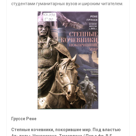
студентами гуманитарных вузов и широким читателем.
Груссе Рене
Степные кочевники, покорившие мир. Под властью
Ат- тилы, Чингисхана, Тамерлана / Пер с фр. В.Е.