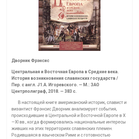
Дворник Фрэнсис
Центральная и Восточная Европа в Средние века.
История возникновения славянских государств /
Пер. с англ.
J
1.
A
. Игоревского. — М.: ЗАО
Центрполиграф, 2018. — 383 с.
В настоящей книге американский историк, славист и
византист Фрэнсис Дворник анализирует события,
происходившие в Цент­ральной и Восточной Европе в X
—XI вв., когда формировались на­циональные интересы
живших на этих территориях славянских племен.
Родившаяся в языческом Риме и с готовностью