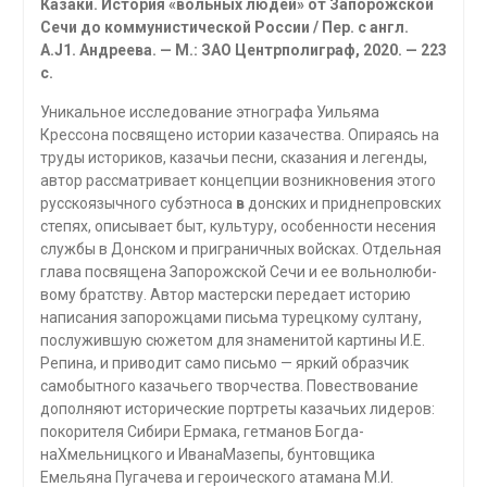
Казаки. История «вольных людей» от Запорожской
Сечи до коммунистической России / Пер. с англ.
A.J1. Андреева. — М.: ЗАО Центрполиграф, 2020. — 223
с.
Уникальное исследование этнографа Уильяма
Крессона посвящено истории казачества. Опираясь на
труды историков, казачьи песни, ска­зания и легенды,
автор рассматривает концепции возникновения этого
русскоязычного субэтноса
в
донских и приднепровских
степях, описыва­ет быт, культуру, особенности несения
службы в Донском и приграничных войсках. Отдельная
глава посвящена Запорожской Сечи и ее вольнолюби­
вому братству. Автор мастерски передает историю
написания запорожца­ми письма турецкому султану,
послужившую сюжетом для знаменитой картины И.Е.
Репина, и приводит само письмо — яркий образчик
само­бытного казачьего творчества. Повествование
дополняют исторические портреты казачьих лидеров:
покорителя Сибири Ермака, гетманов Богда­
наХмельницкого и ИванаМазепы, бунтовщика
Емельяна Пугачева и ге­роического атамана М.И.