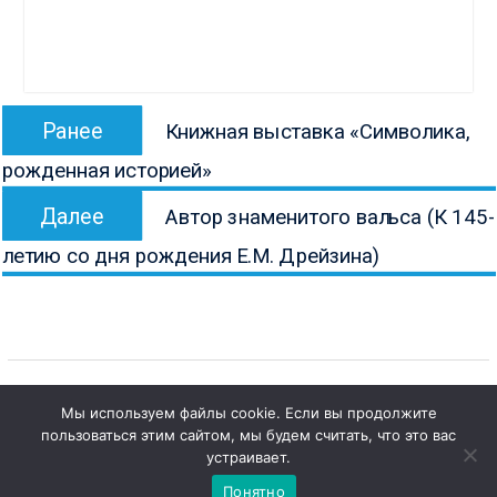
Навигация
Предыдущая
Ранее
Книжная выставка «Символика,
по
запись:
рожденная историей»
записям
Следующая
Далее
Автор знаменитого вальса (К 145-
запись:
летию со дня рождения Е.М. Дрейзина)
Мы используем файлы cookie. Если вы продолжите
1
пользоваться этим сайтом, мы будем считать, что это вас
Copyright © Все права защищены.
Чат с 

устраивает.
КОНБ им. В.Г. Белинского
администратором
Понятно