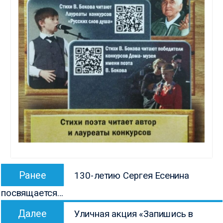
Навигация
Предыдущая
Ранее
130-летию Сергея Есенина
по
запись:
посвящается…
записям
Следующая
Далее
Уличная акция «Запишись в
запись: