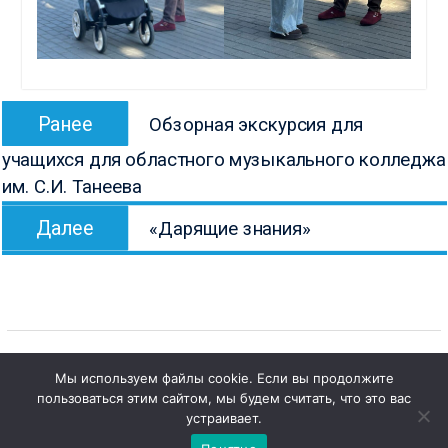
Навигация
Предыдущая
Ранее
Обзорная экскурсия для
по
запись:
учащихся для областного музыкального колледжа
записям
им. С.И. Танеева
Следующая
Далее
«Дарящие знания»
запись:
Мы используем файлы cookie. Если вы продолжите
1
пользоваться этим сайтом, мы будем считать, что это вас
Copyright © Все права защищены.
Чат с 

устраивает.
КОНБ им. В.Г. Белинского
администратором