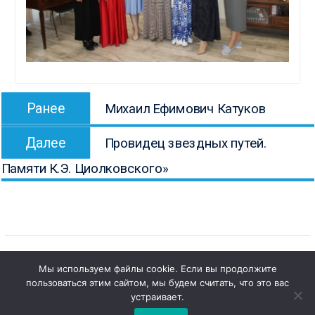
Навигация
Предыдущая
Ранее
Михаил Ефимович Катуков
по
запись:
Следующая
записям
Далее
Провидец звездных путей.
запись:
Памяти К.Э. Циолковского»
Мы используем файлы cookie. Если вы продолжите
пользоваться этим сайтом, мы будем считать, что это вас
1
Copyright © Все права защищены.
Чат с 

устраивает.
КОНБ им. В.Г. Белинского
администратором