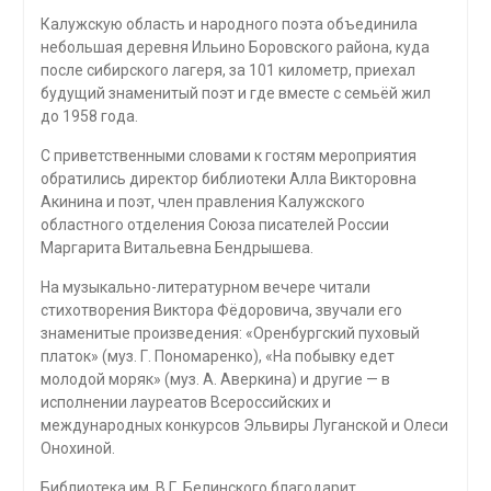
Калужскую область и народного поэта объединила
небольшая деревня Ильино Боровского района, куда
после сибирского лагеря, за 101 километр, приехал
будущий знаменитый поэт и где вместе с семьёй жил
до 1958 года.
С приветственными словами к гостям мероприятия
обратились директор библиотеки Алла Викторовна
Акинина и поэт, член правления Калужского
областного отделения Союза писателей России
Маргарита Витальевна Бендрышева.
На музыкально-литературном вечере читали
стихотворения Виктора Фёдоровича, звучали его
знаменитые произведения: «Оренбургский пуховый
платок» (муз. Г. Пономаренко), «На побывку едет
молодой моряк» (муз. А. Аверкина) и другие — в
исполнении лауреатов Всероссийских и
международных конкурсов Эльвиры Луганской и Олеси
Онохиной.
Библиотека им. В.Г. Белинского благодарит