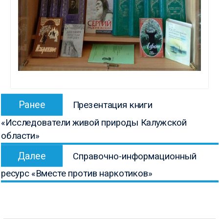
Навигация
Предыдущая
Ранее
Презентация книги
по
запись:
«Исследователи живой природы Калужской
записям
области»
Следующая
Далее
Справочно-информационный
запись:
ресурс «Вместе против наркотиков»