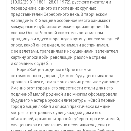
(10.02(29.01).1881–28.01.1972), русского писателя и
переводчика, одного из последних крупных
представителей Серебряного века. В творческом
наследии Б. К. Зайцева особенное место занимают
мемуарные и публицистические произведения. По
словам Ольги Ростовой «писатель оставил нам
правдивую и одухотворенную картину навеки ушедшей
эпохи, какой он ее видел, понимал и воспринимал,
с ее взлетами, трагедиями и искушениями; запечатлел
картину эпохи войн, революций, разлома страны
и сломанных судеб…»
Борис Зайцев родился в Орле в семье
потомственных дворян. Детство будущего писателя
прошло в Калуге, там же он окончил реальное училище.
Именно этот город и его окрестности стали для него
подлинной малой родиной и во многом сформировали
будущего мастера русской литературы. «Свой первый
город Зайцев любил и описал практически каждый
метр его центральных улиц, каждый дом и его
обитателей, артистов и врачей, губернатора и учителей,
священников и просто вечно веселящихся девиц и