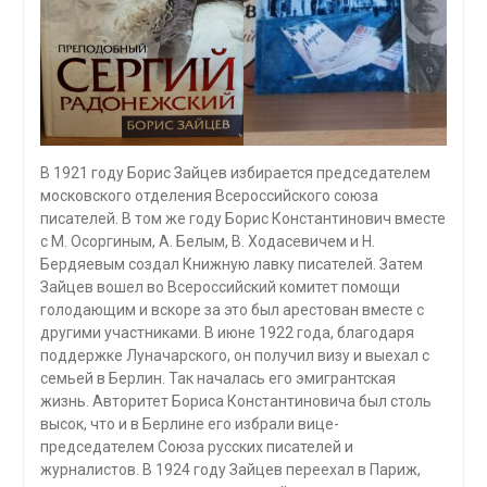
В 1921 году Борис Зайцев избирается председателем
московского отделения Всероссийского союза
писателей. В том же году Борис Константинович вместе
с М. Осоргиным, А. Белым, В. Ходасевичем и Н.
Бердяевым создал Книжную лавку писателей. Затем
Зайцев вошел во Всероссийский комитет помощи
голодающим и вскоре за это был арестован вместе с
другими участниками. В июне 1922 года, благодаря
поддержке Луначарского, он получил визу и выехал с
семьей в Берлин. Так началась его эмигрантская
жизнь. Авторитет Бориса Константиновича был столь
высок, что и в Берлине его избрали вице-
председателем Союза русских писателей и
журналистов. В 1924 году Зайцев переехал в Париж,