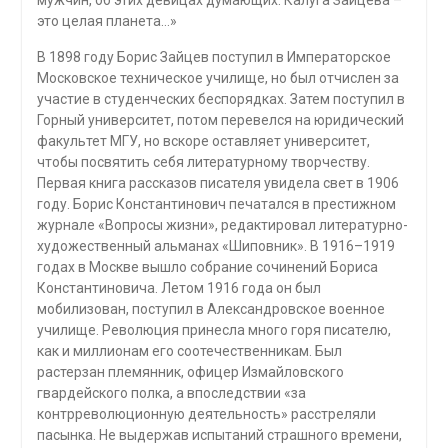
мужчин, об этих девицах думающих. Калуга Зайцева –
это целая планета…»
В 1898 году Борис Зайцев поступил в Императорское
Московское техническое училище, но был отчислен за
участие в студенческих беспорядках. Затем поступил в
Горный университет, потом перевелся на юридический
факультет МГУ, но вскоре оставляет университет,
чтобы посвятить себя литературному творчеству.
Первая книга рассказов писателя увидела свет в 1906
году. Борис Константинович печатался в престижном
журнале «Вопросы жизни», редактировал литературно-
художественный альманах «Шиповник». В 1916–1919
годах в Москве вышло собрание сочинений Бориса
Константиновича. Летом 1916 года он был
мобилизован, поступил в Александровское военное
училище. Революция принесла много горя писателю,
как и миллионам его соотечественникам. Был
растерзан племянник, офицер Измайловского
гвардейского полка, а впоследствии «за
контрреволюционную деятельность» расстреляли
пасынка. Не выдержав испытаний страшного времени,