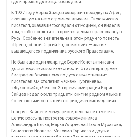
где и прожил до конца своих дней.
В 1927 году Борис Зайцев совершил поездку на Афон,
оказавшую на него огромное влияние. Свою миссию
писателя, оказавшегося вдали от Родины, он видел в
том, чтобы воплотить в произведениях православную
Русь. Особенно значительна в этом ряду его повесть
«Преподобный Сергий Радонежский» — житие
выдающегося подвижника русского Православия.
Но был еще один жанр, где Борис Константинович
достиг европейской известности. Это литературные
биографии близких ему по духу отечественных
писателей XIX столетия: «Жизнь Тургенева»,
«Жуковский», «Чехов». За время эмиграции Борис
Зайцев издал около тридцати книг на родном языке и
более восьмисот статей в периодических изданиях.
Говоря о Зайцеве-мемуаристе, нельзя не отметить
целую россыпь портретов современников —
Александра Блока, Марка Алданова, Павла Муратова,
Вячеслава Иванова, Максима Горького и других