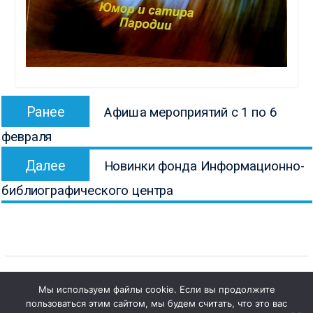
Навигация
Предыдущая
Ранее
Афиша мероприятий с 1 по 6
по
запись:
февраля
записям
Следующая
Далее
Новинки фонда Информационно-
запись:
библиографического центра
Мы используем файлы cookie. Если вы продолжите
пользоваться этим сайтом, мы будем считать, что это вас
1
Copyright © Все права защищены.