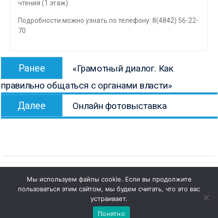
чтения (1 этаж)
Подробности можно узнать по телефону: 8(4842) 56-22-
70
Навигация
Предыдущая
Ранее
«Грамотный диалог. Как
по
запись:
правильно общаться с органами власти»
записям
Следующая
Далее
Онлайн фотовыставка
запись:
Мы используем файлы cookie. Если вы продолжите
1
пользоваться этим сайтом, мы будем считать, что это вас
Copyright © Все права защищены.
Чат с 

устраивает.
КОНБ им. В.Г. Белинского
администратором
Понятно