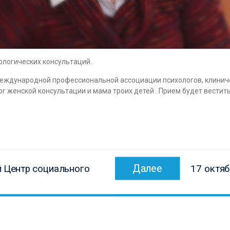
ологических консультаций.
еждународной профессиональной ассоциации психологов, клиничес
 женской консультации и мама троих детей . Прием будет вестит
Следующ
Далее
 Центр социального
17 октя
запись: