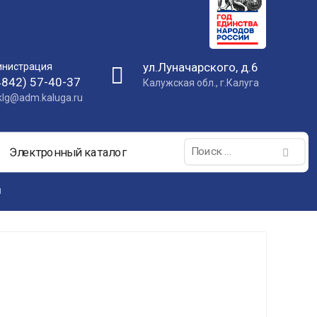
ул.Луначарского, д.6
нистрация
4842) 57-40-37
Калужская обл., г.Калуга
nklg@adm.kaluga.ru
Поиск:
Электронный каталог
й