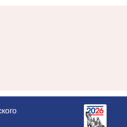
ского