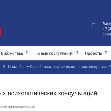
Адми
+7(
beli
 библиотека
Новые поступления
Проекты
и
19 октября — День бесплатных психологических консультаци
ых психологических консультаций
ской направленности