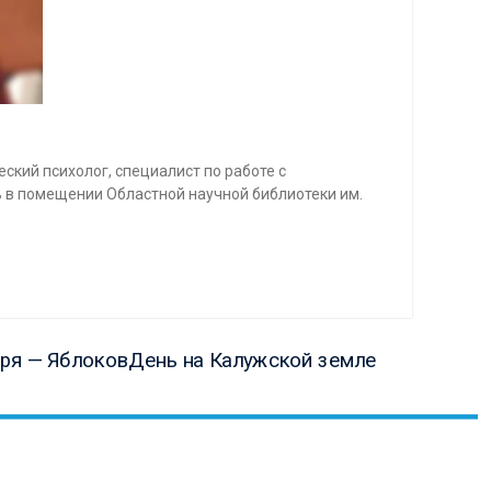
кий психолог, специалист по работе с
ь в помещении Областной научной библиотеки им.
ая
бря — ЯблоковДень на Калужской земле