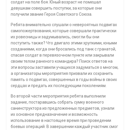
солдат на поле боя. Юный возраст не помешал
девушкам совершить поступки, за которые они
получили звание Героя Советского Союза.
Ребята внимательно слушали о невероятных подвигах
самопожертвования, которые совершали практически
их ровесницы и задумывались, смогли бы они
поступить также? Что двигало этими хрупкими, юными
созданиями, когда они бросались под танк с гранатой,
спасая солдат в перевязочном пункте или закрывали
своим телом раненого командира? Поиск ответов на
эти вопросы заставили учащихся задуматься о многом,
а организаторы мероприятия призвали их сохранить
память о подвигах, совершенных в годы войны в своих
сердцах и предать их последующим поколениям.
Во второй части мероприятия ребята выполнили
задание, постаравшись собрать сумку военного
санинструктора из предложенных предметов, узнали
их основное предназначение и возможность
использование в настоящее время при проведении
боевых операций. В завершении каждый участник смог