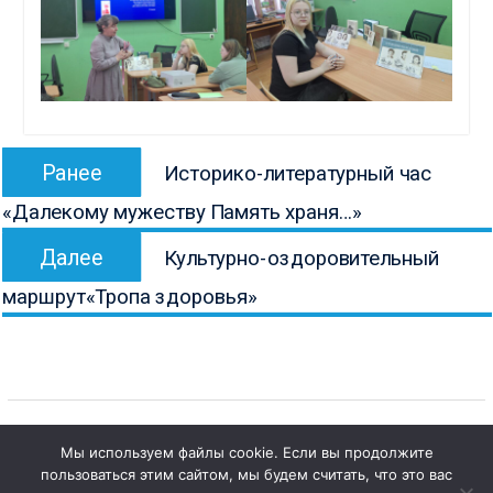
Навигация
Предыдущая
Ранее
Историко-литературный час
по
запись:
«Далекому мужеству Память храня…»
записям
Следующая
Далее
Культурно-оздоровительный
запись:
маршрут«Тропа здоровья»
Мы используем файлы cookie. Если вы продолжите
пользоваться этим сайтом, мы будем считать, что это вас
1
Copyright © Все права защищены.