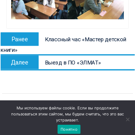
Навигация
Предыдущая
Ранее
Классный час «Мастер детской
по
запись:
книги»
записям
Следующая
Далее
Выезд в ПО «ЭЛМАТ»
запись:
Мы используем файлы cookie. Если вы продолжите
пользоваться этим сайтом, мы будем считать, что это вас
Copyright © Все права защищены.
1
Чат с 

устраивает.
КОНБ им. В.Г. Белинского
администратором
Понятно