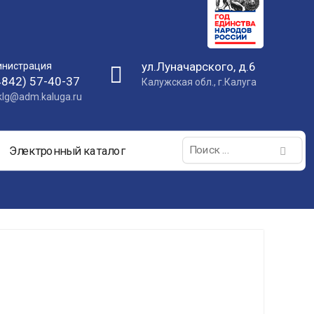
ул.Луначарского, д.6
нистрация
4842) 57-40-37
Калужская обл., г.Калуга
nklg@adm.kaluga.ru
Поиск:
Электронный каталог