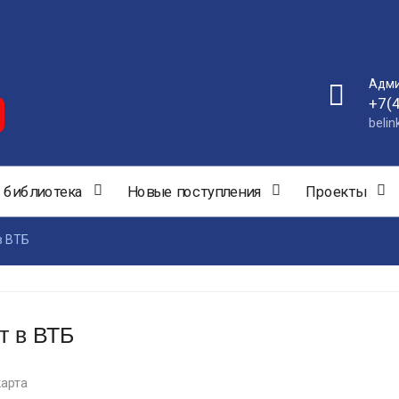
Адми
+7(
beli
 библиотека
Новые поступления
Проекты
в ВТБ
т в ВТБ
карта