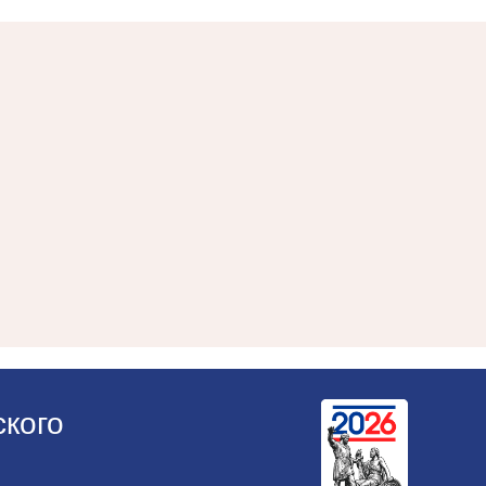
ского