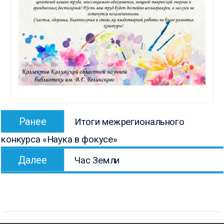
Навигация
Предыдущая
Ранее
Итоги межрегионального
по
запись:
конкурса «Наука в фокусе»
записям
Следующая
Далее
Час Земли
запись: