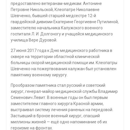
предоставлено ветеранам-медикам: Антонине
Петровне Никольской, Клеопатре Николаевне
Шевченко, бывшей старшей медсестре 12-й
гвардейской дивизии Екатерине Георгиевне Путилиной,
заместителю начальника Калужского военного
госпиталя Л. И. Долгоногу и учащейся медицинского
училища Вере Дуровой.
27 июня 2017 года к Дню медицинского работника в
сквере на территории областной клинической
больницы скорой медицинской помощи им. Клеопатры
Шевченко на пожертвования калужан был установлен
памятнику военному хирургу.
Прообразом памятника стал русский и советский
хирург, генерал-майор медицинской службы Владимир
Семенович Левит. В военные годы он был первым
заместителем главного хирурга Красной армии,
выстраивал систему лечения раненых на передовой.
Застывший в бронзе военный хирург, спасший
миллионы жизней — ещё одно напоминание об их
героизме на фронтах.