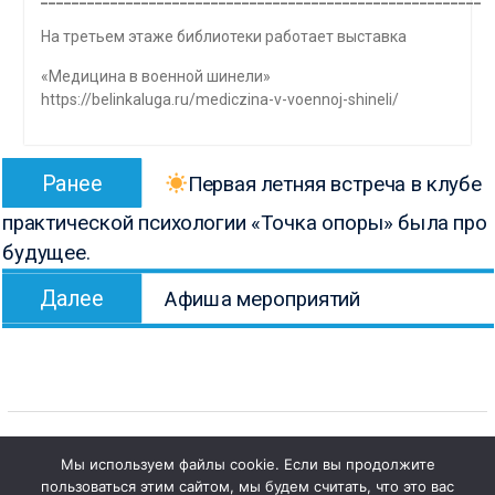
На третьем этаже библиотеки работает выставка
«Медицина в военной шинели»
https://belinkaluga.ru/mediczina-v-voennoj-shineli/
Навигация
Предыдущая
Ранее
Первая летняя встреча в клубе
по
запись:
практической психологии «Точка опоры» была про
записям
будущее.
Следующая
Далее
Афиша мероприятий
запись:
Мы используем файлы cookie. Если вы продолжите
1
пользоваться этим сайтом, мы будем считать, что это вас
Copyright © Все права защищены.