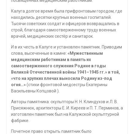
посвящённых медицинским работникам.
Калуга долгое время была прифронтовым городом, где
находились десятки крупных военных госпиталей.
Тысячи советских солдат и офицеров возвращались в
строй, благодаря самоотверженному труду военных
врачей, медицинских сестёр и санитарок.
И в их честь в Калуге и установлен памятник. Приводим
слова, высеченные в камне:
«Мужественным
медицинским работникам в память их
самоотверженного служения Родине в годы
Великой Отечественной войны 1941–1945 гг.»
и той,
«что на хрупких плечах выносила Родину из-под
огня…»
(стихи фронтовой медсестры Екатерины
Васильевны Копцовой ).
Авторы памятника: скульпторы Н. Н. Клиндухов и Л. В.
Присяжнюк, архитекторы Е. И. Киреев и П. Т. Перминов, а
изготовлен памятник был на Калужской скульптурной
фабрике.
Почетное право открыть памятник было