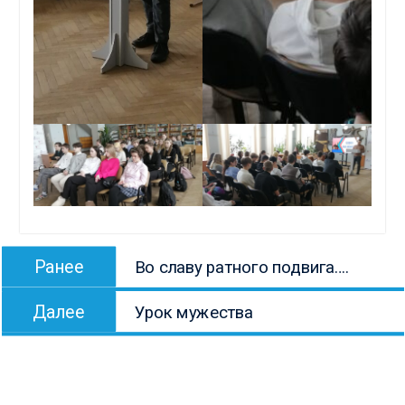
Навигация
Предыдущая
Ранее
Во славу ратного подвига….
по
запись:
Следующая
записям
Далее
Урок мужества
запись: