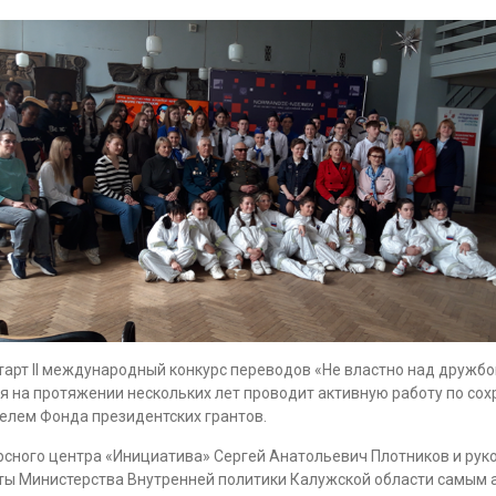
старт II международный конкурс переводов «Не властно над дружб
 на протяжении нескольких лет проводит активную работу по сох
елем Фонда президентских грантов.
урсного центра «Инициатива» Сергей Анатольевич Плотников и ру
ы Министерства Внутренней политики Калужской области самым 