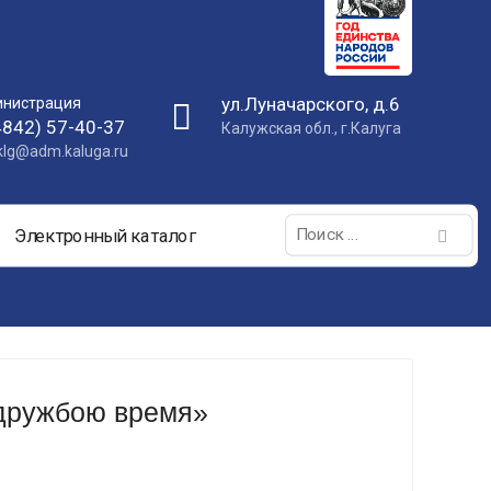
ул.Луначарского, д.6
нистрация
4842) 57-40-37
Калужская обл., г.Калуга
nklg@adm.kaluga.ru
Поиск:
Электронный каталог
 дружбою время»