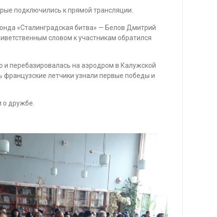
торые подключились к прямой трансляции.
онда «Сталинградская битва» — Белов Дмитрий
приветственным словом к участникам обратился
о и перебазировалась на аэродром в Калужской
ь французские летчики узнали первые победы и
 о дружбе.