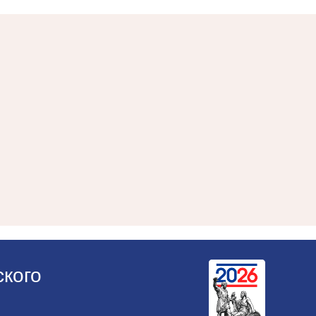
ского