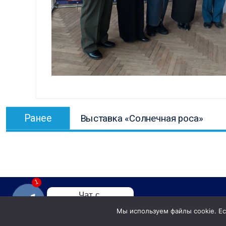
Навигация
Предыдущая
Ранее
Выставка «Солнечная роса»
по
запись:
записям
1
Чат с 

администратором
Мы используем файлы cookie. Есл