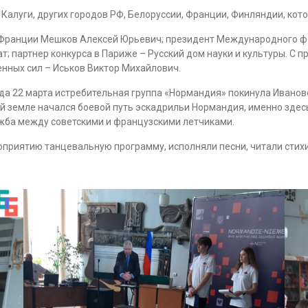
 Калуги, других городов РФ, Белоруссии, Франции, Финляндии, ко
о Франции Мешков Алексей Юрьевич; президент Международного ф
т; партнер конкурса в Париже – Русский дом науки и культуры. С 
нных сил – Иськов Виктор Михайлович.
да 22 марта истребительная группа «Нормандия» покинула Иванов
й земле начался боевой путь эскадрильи Нормандия, именно здес
ужба между советскими и французскими летчиками.
приятию танцевальную программу, исполняли песни, читали стихи