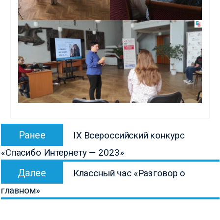
Навигация
Предыдущая
Ранее
IX Всероссийский конкурс
по
запись:
«Спасибо Интернету — 2023»
записям
Следующая
Далее
Классный час «Разговор о
запись:
главном»