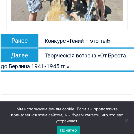
Навигация
Предыдущая
Ранее
Конкурс «Гений – это ты!»
по
запись:
Следующая
записям
Далее
Творческая встреча «От Бреста
запись:
до Берлина 1941-1945 гг.»
Мы используем файлы cookie. Если вы продолжите
пользоваться этим сайтом, мы будем считать, что это вас
1
Copyright © Все права защищены.
Чат с 

устраивает.
КОНБ им. В.Г. Белинского
администратором
Понятно