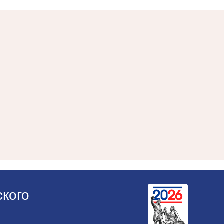
ского