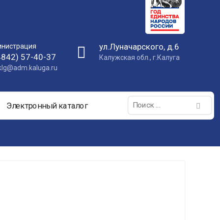
ул.Луначарского, д.6
нистрация
4842) 57-40-37
Калужская обл., г.Калуга
nklg@adm.kaluga.ru
Поиск:
Электронный каталог