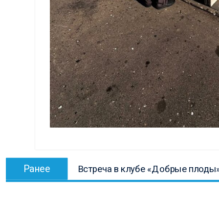
Навигация
Предыдущая
Ранее
Встреча в клубе «Добрые плоды
по
запись:
записям