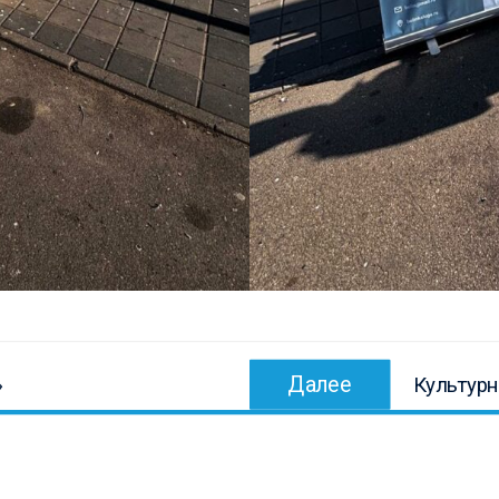
Следующ
Далее
»
Культур
запись: