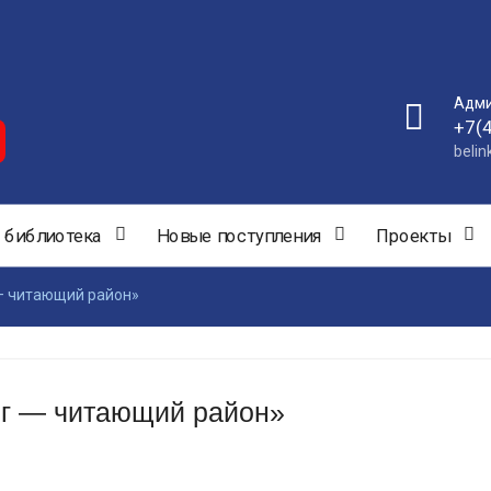
Адми
+7(
beli
 библиотека
Новые поступления
Проекты
— читающий район»
ег — читающий район»