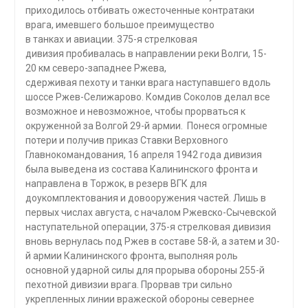
приходилось отбивать ожесточенные контратаки
врага, имевшего большое преимущество
в танках и авиации. 375-я стрелковая
дивизия пробивалась в направлении реки Волги, 15-
20 км северо-западнее Ржева,
сдерживая пехоту и танки врага наступавшего вдоль
шоссе Ржев-Селижарово. Комдив Соколов делал все
возможное и невозможное, чтобы прорваться к
окруженной за Волгой 29-й армии. Понеся огромные
потери и получив приказ Ставки Верховного
Главнокомандования, 16 апреля 1942 года дивизия
была выведена из состава Калининского фронта и
направлена в Торжок, в резерв ВГК для
доукомплектования и довооружения частей. Лишь в
первых числах августа, с началом Ржевско-Сычевской
наступательной операции, 375-я стрелковая дивизия
вновь вернулась под Ржев в составе 58-й, а затем и 30-
й армии Калининского фронта, выполняя роль
основной ударной силы для прорыва обороны 255-й
пехотной дивизии врага. Прорвав три сильно
укрепленных линии вражеской обороны севернее