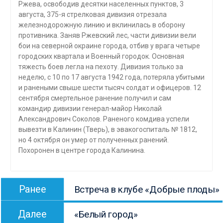
Ржева, освободив десятки населенных пунктов, 3
августа, 375-я стрелковая дивизия отрезала
железнодорожную линию и вклинилась в оборону
противника. Заняв Ржевский лес, части дивизии вели
бои на северной окраине города, отбив у врага четыре
городских квартала и Военный городок. Основная
тяжесть боев легла на пехоту. Дивизия только за
неделю, с 10 по 17 августа 1942 года, потеряла убитыми
и ранеными свыше шести тысяч солдат и офицеров. 12
сентября смертельное ранение получил и сам
командир дивизии генерал-майор Николай
Александрович Соколов. Раненого комдива успели
вывезти в Калинин (Тверь), в эвакогоспиталь № 1812,
но 4 октября он умер от полученных ранений.
Похоронен в центре города Калинина.
Навигация
Предыдущая
Ранее
Встреча в клубе «Добрые плоды»
по
запись:
Следующая
записям
Далее
«Белый город»
запись: