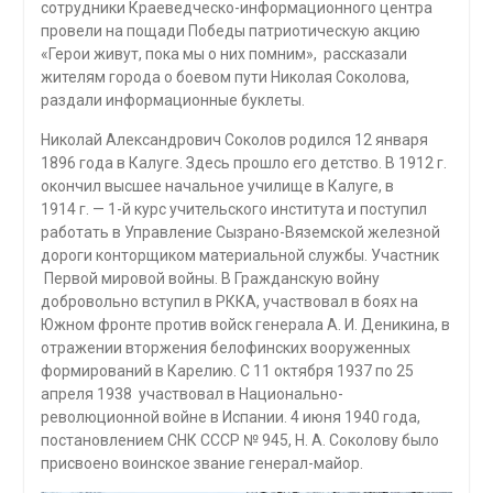
сотрудники Краеведческо-информационного центра
провели на пощади Победы патриотическую акцию
«Герои живут, пока мы о них помним», рассказали
жителям города о боевом пути Николая Соколова,
раздали информационные буклеты.
Николай Александрович Соколов родился 12 января
1896 года в Калуге. Здесь прошло его детство. В 1912 г.
окончил высшее начальное училище в Калуге, в
1914 г. — 1-й курс учительского института и поступил
работать в Управление Сызрано-Вяземской железной
дороги конторщиком материальной службы. Участник
Первой мировой войны. В Гражданскую войну
добровольно вступил в РККА, участвовал в боях на
Южном фронте против войск генерала А. И. Деникина, в
отражении вторжения белофинских вооруженных
формирований в Карелию. С 11 октября 1937 по 25
апреля 1938 участвовал в Национально-
революционной войне в Испании. 4 июня 1940 года,
постановлением СНК СССР № 945, Н. А. Соколову было
присвоено воинское звание генерал-майор.