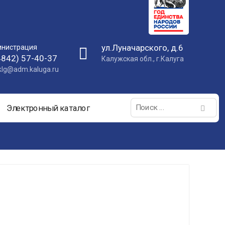
ул.Луначарского, д.6
нистрация
4842) 57-40-37
Калужская обл., г.Калуга
nklg@adm.kaluga.ru
Поиск:
Электронный каталог