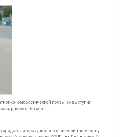
сатирико-юмористической прозы, он выступил
ова, раннего Чехова.
й города с литературой, посвященной творчеству
рустный человек» возле КОНБ им. Белинского. В