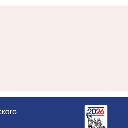
ского