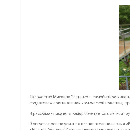
Творчество Михаила Зощенко – самобытное явление
создателем оригинальной комической новеллы, про
В рассказах писателя юмор сочетается с лёгкой гру
9 августа прошла уличная познавательная акция
«
Михаила Зощенко. Сотрудниками универсального 