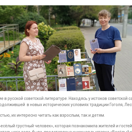
 в русской советской литературе. Находясь у истоков советской 
должившей в новых исторических условиях традиции Гоголя, Леск
стью, их интересно читать как взрослым, так и детям.
Весёлый грустный человек», которая познакомила жителей и госте
читального зала была представлена книжная выставка
«
Весёлый г