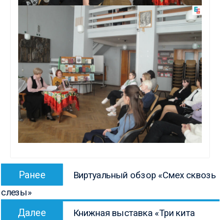
Навигация
Предыдущая
Ранее
Виртуальный обзор «Смех сквозь
по
запись:
слезы»
записям
Следующая
Далее
Книжная выставка «Три кита
запись: