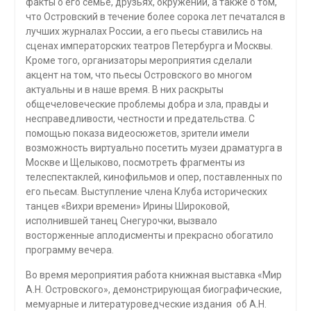
факты о его семье, друзьях, окружении, а также о том,
что Островский в течение более сорока лет печатался в
лучших журналах России, а его пьесы ставились на
сценах императорских театров Петербурга и Москвы.
Кроме того, организаторы мероприятия сделали
акцент на том, что пьесы Островского во многом
актуальны и в наше время. В них раскрыты
общечеловеческие проблемы добра и зла, правды и
несправедливости, честности и предательства. С
помощью показа видеосюжетов, зрители имели
возможность виртуально посетить музеи драматурга в
Москве и Щелыково, посмотреть фрагменты из
телеспектаклей, кинофильмов и опер, поставленных по
его пьесам. Выступление члена Клуба исторических
танцев «Вихри времени» Ирины Широковой,
исполнившей танец Снегурочки, вызвало
восторженные аплодисменты и прекрасно обогатило
программу вечера.
Во время мероприятия работа книжная выставка «Мир
А.Н. Островского», демонстрирующая биографические,
мемуарные и литературоведческие издания об А.Н.