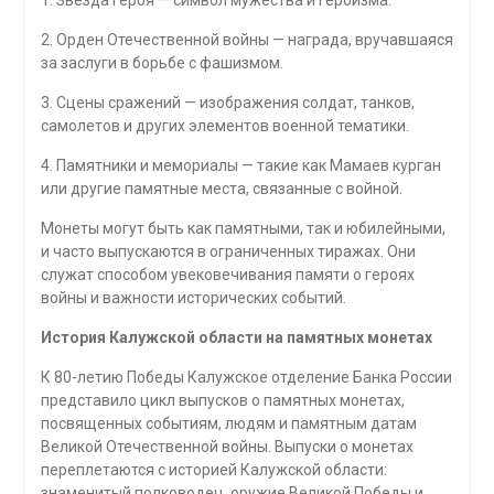
1. Звезда Героя — символ мужества и героизма.
2. Орден Отечественной войны — награда, вручавшаяся
за заслуги в борьбе с фашизмом.
3. Сцены сражений — изображения солдат, танков,
самолетов и других элементов военной тематики.
4. Памятники и мемориалы — такие как Мамаев курган
или другие памятные места, связанные с войной.
Монеты могут быть как памятными, так и юбилейными,
и часто выпускаются в ограниченных тиражах. Они
служат способом увековечивания памяти о героях
войны и важности исторических событий.
История Калужской области на памятных монетах
К 80-летию Победы Калужское отделение Банка России
представило цикл выпусков о памятных монетах,
посвященных событиям, людям и памятным датам
Великой Отечественной войны. Выпуски о монетах
переплетаются с историей Калужской области:
знаменитый полководец, оружие Великой Победы и