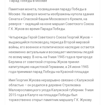
Парад Победы в Москве
Памятная монета, посвященная параду Победы в
Москве. На аверсе монеты изображены купола здания
Сената и Спасской башни Московского Кремля, на
реверсе – сидящий на коне маршал Советского Союза
Г.К. Жуков во время Парада Победы.
Четырежды Герой Советского Союза Георгий Жуков —
выдающийся полководец периода Второй мировой
войны, его военное и политическое наследие остается
неизменно актуальным и восхищает миллионы людей
по всему миру. В ночь на 9 мая 1945 года в пригороде
Берлина от советской стороны Жуков принял
капитуляцию нацистской Германии, а 24 июня 1945
года принимал парад Победы на Красной площади.
Имя Георгия Жукова неразрывно связано с Калужской
областью – он родился в деревне Стрелковка
Малоярославецкого уезда Калужской губернии. 9 мая
2015 года в Калуге на площади Победы был
торжественно открыт памятник маршалу Г.К. Жукову.