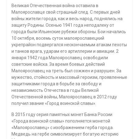
Великая Отечественная война оставила в
Малоярославце свой страшный след. С первых дней
войны жители города, как и весь народ, поднялись на
защиту Родины. Осенью 1941 года неподалеку от
города были Ильинские рубежи обороны. Бои начались
10 октября, восемь суток малоярославецкий
укрепрайон подвергался нескончаемым атакам пехоты
и танков врага, ударам его артиллерии и авиации. 2
января 1942 года Малоярославец освободили
советские войска. За время боевых действий
Малоярославец на треть был сожжен и разрушен. За
мужество, стойкость и массовый героизм, проявленные
защитниками города в борьбе за свободу и
независимость Отечества в годы Великой
Отечественной войны, Малоярославец в 2012 году
получил звание «Город воинской славы».
В 2015 году серия памятных монет Банка России
«Города воинской славы» пополняется монетой
«Малоярославец» с изображением герба города.
Медведь на гербе символизирует богатую историю