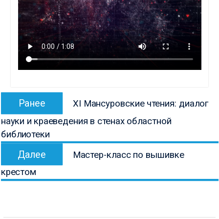
Навигация
Предыдущая
Ранее
XI Мансуровские чтения: диалог
по
запись:
науки и краеведения в стенах областной
записям
библиотеки
Следующая
Далее
Мастер-класс по вышивке
запись:
крестом