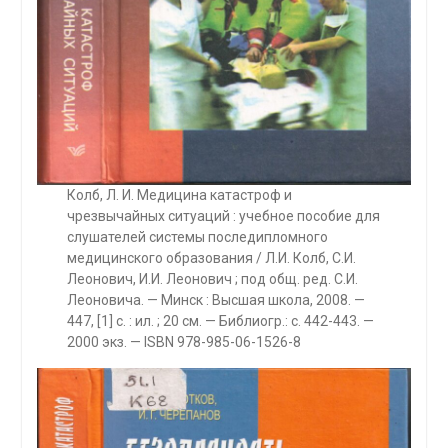
Колб, Л. И. Медицина катастроф и
чрезвычайных ситуаций : учебное пособие для
слушателей системы последипломного
медицинского образования / Л.И. Колб, С.И.
Леонович, И.И. Леонович ; под общ. ред. С.И.
Леоновича. — Минск : Высшая школа, 2008. —
447, [1] с. : ил. ; 20 см. — Библиогр.: с. 442-443. —
2000 экз. — ISBN 978-985-06-1526-8