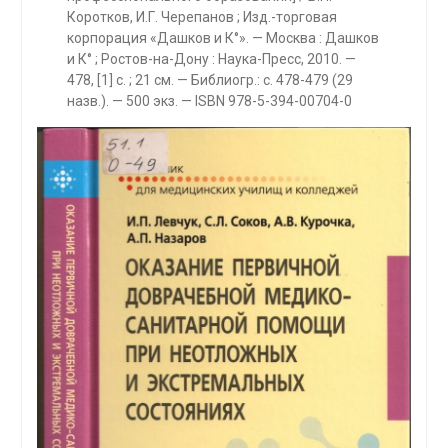
Коротков, И.Г. Черепанов ; Изд.-торговая
корпорация «Дашков и К°». — Москва : Дашков
и К° ; Ростов-на-Дону : Наука-Пресс, 2010. —
478, [1] с. ; 21 см. — Библиогр.: с. 478-479 (29
назв.). — 500 экз. — ISBN 978-5-394-00704-0