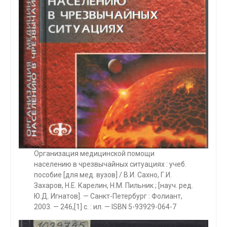
Организация медицинской помощи
населению в чрезвычайных ситуациях : учеб.
пособие [для мед. вузов] / В.И. Сахно, Г.И.
Захаров, Н.Е. Карелин, Н.М. Пильник ; [науч. ред.
Ю.Д. Игнатов]. — Санкт-Петербург : Фолиант,
2003. — 246,[1] с. : ил. — ISBN 5-93929-064-7