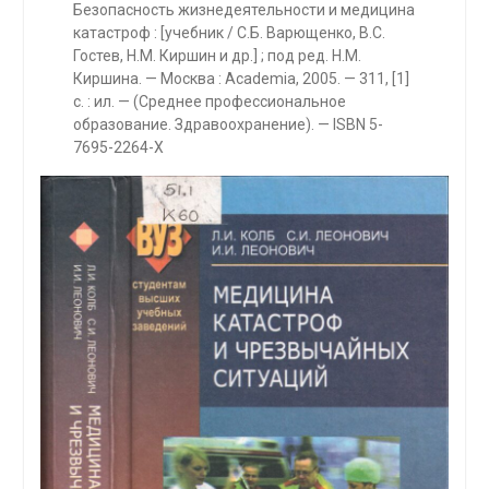
Безопасность жизнедеятельности и медицина
катастроф : [учебник / С.Б. Варющенко, В.С.
Гостев, Н.М. Киршин и др.] ; под ред. Н.М.
Киршина. — Москва : Academia, 2005. — 311, [1]
с. : ил. — (Среднее профессиональное
образование. Здравоохранение). — ISBN 5-
7695-2264-Х