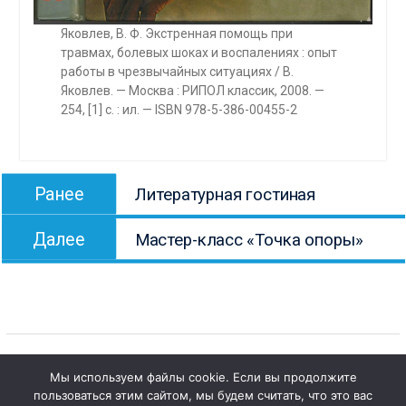
Яковлев, В. Ф. Экстренная помощь при
травмах, болевых шоках и воспалениях : опыт
работы в чрезвычайных ситуациях / В.
Яковлев. — Москва : РИПОЛ классик, 2008. —
254, [1] с. : ил. — ISBN 978-5-386-00455-2
Навигация
Предыдущая
Ранее
Литературная гостиная
по
запись:
Следующая
записям
Далее
Мастер-класс «Точка опоры»
запись:
Мы используем файлы cookie. Если вы продолжите
пользоваться этим сайтом, мы будем считать, что это вас
Copyright © Все права защищены.
1