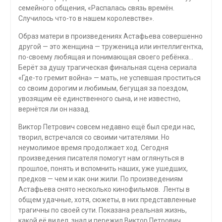
семейного общения, «Распалась связь времён.
Случилось что-то в нашем королевстве».
Образ матери в произведениях Астафьева совершенно
другой — это женщина — труженица или интеллигентка,
по-своему любящая и понимающая своего ребёнка…
Берёт за душу трагическая финальная сцена сериала
«Где-то гремит война» — мать, не успевшая проститься
со своим дорогим и любимым, бегущая за поездом,
увозящим её единственного сына, и не известно,
вернётся ли он назад.
Виктор Петрович совсем недавно ещё был среди нас,
творил, встречался со своими читателями. Но
неумолимое время продолжает ход. Сегодня
произведения писателя помогут нам оглянуться в
прошлое, понять и вспомнить наших, уже ушедших,
предков — чем и как они жили. По произведениям
Астафьева снято несколько кинофильмов. Ленты в
общем удачные, хотя, сюжеты, в них представленные
трагичны по своей сути. Показана реальная жизнь,
какой её видел, знал и пережил Виктор Петрович