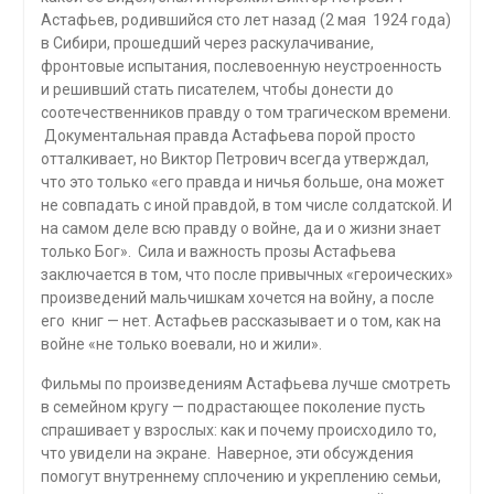
Астафьев, родившийся сто лет назад (2 мая 1924 года)
в Сибири, прошедший через раскулачивание,
фронтовые испытания, послевоенную неустроенность
и решивший стать писателем, чтобы донести до
соотечественников правду о том трагическом времени.
Документальная правда Астафьева порой просто
отталкивает, но Виктор Петрович всегда утверждал,
что это только «его правда и ничья больше, она может
не совпадать с иной правдой, в том числе солдатской. И
на самом деле всю правду о войне, да и о жизни знает
только Бог». Сила и важность прозы Астафьева
заключается в том, что после привычных «героических»
произведений мальчишкам хочется на войну, а после
его книг — нет. Астафьев рассказывает и о том, как на
войне «не только воевали, но и жили».
Фильмы по произведениям Астафьева лучше смотреть
в семейном кругу — подрастающее поколение пусть
спрашивает у взрослых: как и почему происходило то,
что увидели на экране. Наверное, эти обсуждения
помогут внутреннему сплочению и укреплению семьи,