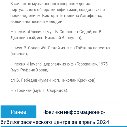
В качестве музыкального сопровождения
виртуального обзора кинофильмов, созданных по
произведениям Виктора Петровича Астафьева,
включены песни и мелодии:
— песня «Россия» (муз. В. Соловьёв-Седой, сл. В.
Дыховичный, исп. Николай Ворвулёв);
— муз. В. Соловьёв-Седой из к/ф «Таёжная повесть»
(начало);
— песня «Ничего, дорогая» из к/ф «Горожане», 1975
(муз. Рафаил Хозак,
сл. В. Лебедев-Кумач, исп. Николай Крючков);
— «Тройка» (муз. Г. Свиридов).
Навигация
Предыдущая
Ранее
Новинки информационно-
по
запись:
библиографического центра за апрель 2024
записям