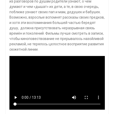
из разговоров по душам родители узнают, о чём
думают и чем «дышат» их дети, а те, в свою очередь,
поближе узнают своих пап и мам, дедушек и бабушек.
Возможно, взрослые вспомнят рассказы своих предков,
и хотя эти воспоминания большей частью бередят
душу, должна присутствовать неразрывная связь
времён и поколений. Фильмы лучше смотреть в записи,
чтобы киноповествование не прерывалось назойливой
рекламой, не терялось целостное восприятие развития
сюжетной линии.