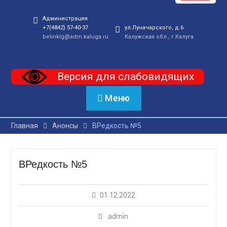
Администрация
+7(4842) 57-40-37
ул.Луначарского, д.6
belinklg@adm.kaluga.ru
Калужская обл., г.Калуга
Версия для слабовидящих
Меню
Главная
Анонсы
ВРедкость №5
ВРедкость №5
01.12.2022
admin