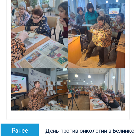
Навигация
Предыдущая
Ранее
День против онкологии в Белинке
по
запись: