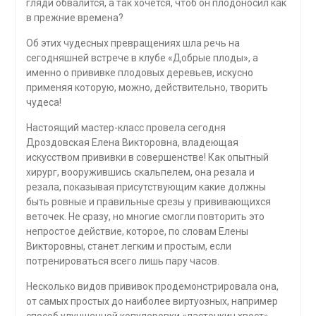
гляди обвалится, а так хочется, чтоб он плодоносил как
в прежние времена?
Об этих чудесных превращениях шла речь на
сегодняшней встрече в клубе «Добрые плоды», а
именно о прививке плодовых деревьев, искусно
применяя которую, можно, действительно, творить
чудеса!
Настоящий мастер-класс провела сегодня
Дроздовская Елена Викторовна, владеющая
искусством прививки в совершенстве! Как опытный
хирург, вооружившись скальпелем, она резала и
резала, показывая присутствующим какие должны
быть ровные и правильные срезы у прививающихся
веточек. Не сразу, но многие смогли повторить это
непростое действие, которое, по словам Елены
Викторовны, станет легким и простым, если
потренироваться всего лишь пару часов.
Несколько видов прививок продемонстрировала она,
от самых простых до наиболее виртуозных, например
способ улучшенной копулеровки «ласточкин хвост».