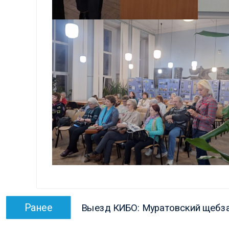
Навигация
Предыдущая
Ранее
Выезд КИБО: Муратовский щебз
по
запись: