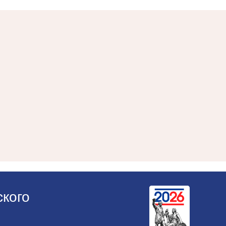
ского