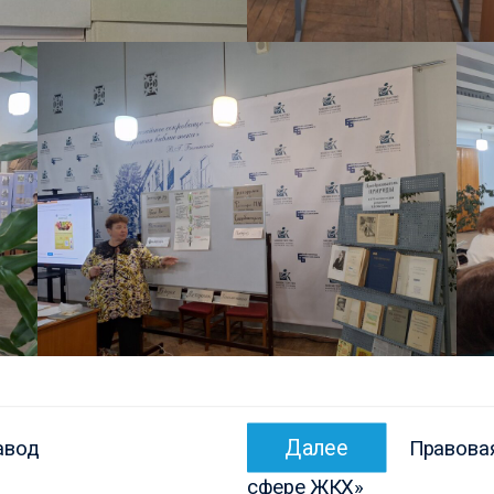
Следующ
Далее
авод
Правовая
запись:
сфере ЖКХ»