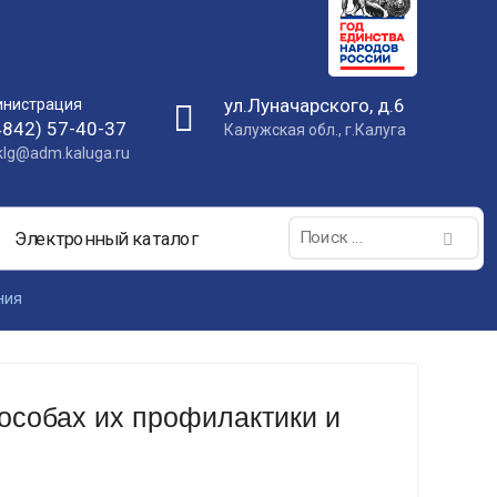
ул.Луначарского, д.6
нистрация
4842) 57-40-37
Калужская обл., г.Калуга
nklg@adm.kaluga.ru
Поиск:
Электронный каталог
ния
особах их профилактики и