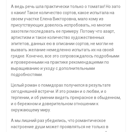
А ведь речь шла практически только о томатах! Но зато
о каких! Такое количество сортов, какое испытала на
своем участке Елена Викторовна, мало кому из
присутствующих довелось испробовать, но многие
захотели последовать ее примеру. Потому что азарт,
артистизм и такое количество художественных
эпитетов, данных ею в описании сортов, не могли не
вызвать желание немедленно испытать их на своей
грядке. Конечно, все это сопровождалось подробными
и проверенными на практике рекомендациями по
выращиванию и уходу с дополнительными
подробностями.
Целый роман о помидорах получился в результате
сегодняшней встречи. И это роман и о любви, и о
терпении, и об умении видеть прекрасное в обыденном,
и о бережном и доверительном отношении к
окружающему миру.
А мы лишний раз убедились, что романтическое
настроение души может проявляться не только в