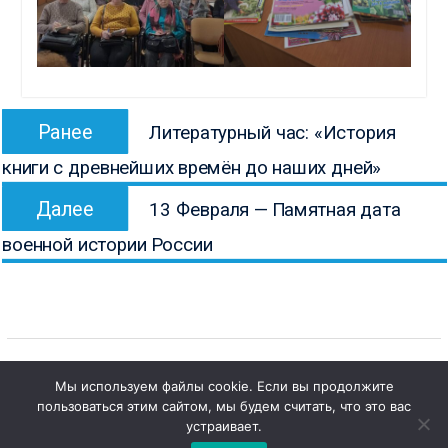
Навигация
Предыдущая
Ранее
Литературный час: «История
по
запись:
книги с древнейших времён до наших дней»
записям
Следующая
Далее
13 Февраля — Памятная дата
запись:
военной истории России
Мы используем файлы cookie. Если вы продолжите
пользоваться этим сайтом, мы будем считать, что это вас
1
Copyright © Все права защищены.
Чат с 

устраивает.
КОНБ им. В.Г. Белинского
администратором