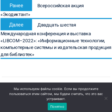
Предыдущая
Ранее
Всероссийская акция
по
запись:
«Экодиктант»
записям
Следующая
Далее
Двадцать шестая
запись:
Международная конференция и выставка
«LIBCOM–2022»: «Информационные технологии,
компьютерные системы и издательская продукция
для библиотек»
Мы используем файлы cookie. Если вы продолжите
пользоваться этим сайтом, мы будем считать, что это вас
Copyright © Все права защищены.
1
Чат с 

устраивает.
КОНБ им. В.Г. Белинского
администратором
Понятно