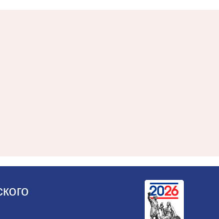
ского