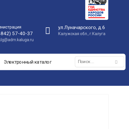
ул.Луначарского, д.6
нистрация
4842) 57-40-37
Калужская обл., г.Калуга
nklg@adm.kaluga.ru
Поиск:
Электронный каталог