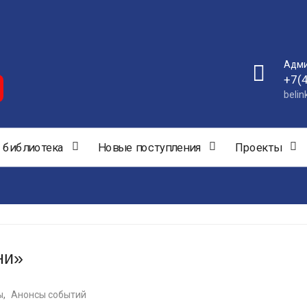
Адми
+7(
beli
 библиотека
Новые поступления
Проекты
ни»
ы
,
Анонсы событий