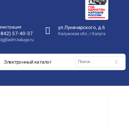
ул.Луначарского, д.6
нистрация
4842) 57-40-37
Калужская обл., г.Калуга
nklg@adm.kaluga.ru
Поиск:
Электронный каталог