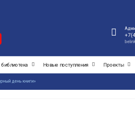
Адми
+7(
beli
 библиотека
Новые поступления
Проекты
рный день книги»