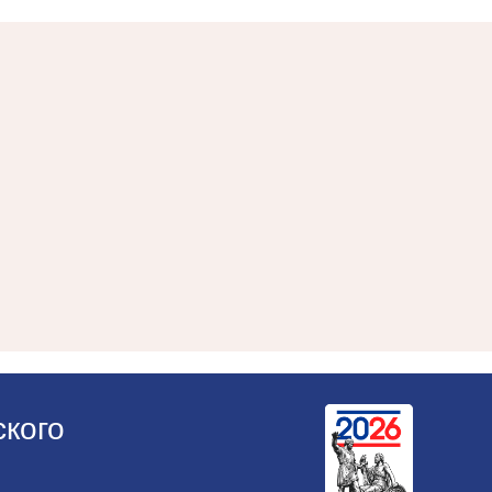
ского