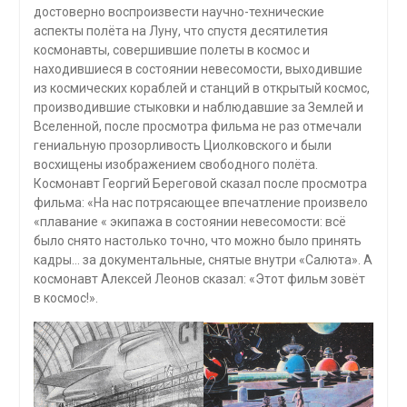
достоверно воспроизвести научно-технические
аспекты полёта на Луну, что спустя десятилетия
космонавты, совершившие полеты в космос и
находившиеся в состоянии невесомости, выходившие
из космических кораблей и станций в открытый космос,
производившие стыковки и наблюдавшие за Землей и
Вселенной, после просмотра фильма не раз отмечали
гениальную прозорливость Циолковского и были
восхищены изображением свободного полёта.
Космонавт Георгий Береговой сказал после просмотра
фильма: «На нас потрясающее впечатление произвело
«плавание « экипажа в состоянии невесомости: всё
было снято настолько точно, что можно было принять
кадры… за документальные, снятые внутри «Салюта». А
космонавт Алексей Леонов сказал: «Этот фильм зовёт
в космос!».