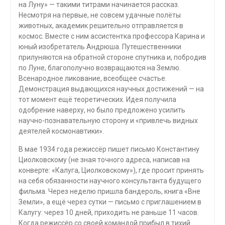
на Луну» — такими титрами начинается рассказ.
Несмотря на первые, не совсем удачные полёты
животных, академик решительно отправляется в
космос. Вместе с ним ассистентка профессора Карина и
юный изобретатель Андрюша. Путешественники
прилуняются на обратной стороне спутника и, побродив
по Луне, благополучно возвращаются на Землю.
Всенародное ликование, всеобщее счастье.
Демонстрация выдающихся научных достижений — на
тот момент ещё теоретических. Идея получила
одобрение наверху, но было предложено усилить
научно-познавательную сторону и «привлечь видных
деятелей космонавтики».
В мае 1934 года режиссёр пишет письмо Константину
Циолковскому (не зная точного адреса, написав на
конверте: «Калуга, Циолковскому»), где просит принять
на себя обязанности научного консультанта будущего
фильма. Через неделю пришла бандероль, книга «Вне
Земли», а ещё через сутки — письмо с приглашением в
Калугу: через 10 дней, приходить не раньше 11 часов.
Когда режиссёр со своей командой прибыл в тихий