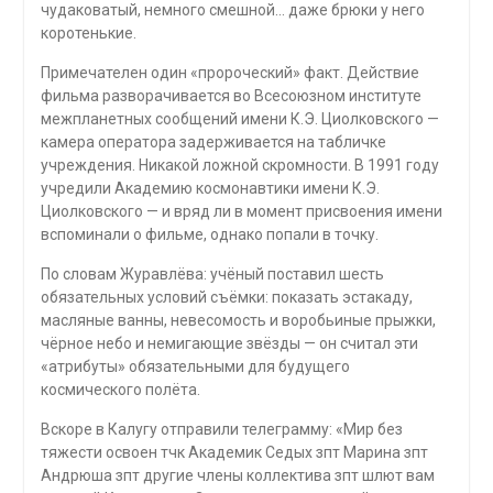
чудаковатый, немного смешной… даже брюки у него
коротенькие.
Примечателен один «пророческий» факт. Действие
фильма разворачивается во Всесоюзном институте
межпланетных сообщений имени К.Э. Циолковского —
камера оператора задерживается на табличке
учреждения. Никакой ложной скромности. В 1991 году
учредили Академию космонавтики имени К.Э.
Циолковского — и вряд ли в момент присвоения имени
вспоминали о фильме, однако попали в точку.
По словам Журавлёва: учёный поставил шесть
обязательных условий съёмки: показать эстакаду,
масляные ванны, невесомость и воробьиные прыжки,
чёрное небо и немигающие звёзды — он считал эти
«атрибуты» обязательными для будущего
космического полёта.
Вскоре в Калугу отправили телеграмму: «Мир без
тяжести освоен тчк Академик Седых зпт Марина зпт
Андрюша зпт другие члены коллектива зпт шлют вам