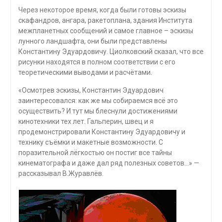
Через некоторое время, когда были готовы эскизы
скафандров, ангара, ракетоплана, здания Института
межпланетных сообщений и самое главное – эскизы
лунного ландшафта, они были представлены
Константину Эдуардовичу. Циолковский сказал, что все
рисунки находятся в полном соответствии с его
теоретическими выводами и расчётами.
«Осмотрев эскизы, Константин Эдуардович
заинтересовался: как же мы собираемся всё это
осуществить? И тут мы блеснули достижениями
кинотехники тех лет. Гальперин, швец и я
продемонстрировали Константину Эдуардовичу и
технику съёмки и макетные возможности. С
поразительной лёгкостью он постиг все тайны
кинематографа и даже дал ряд полезных советов…» —
рассказывал В.Журавлёв.