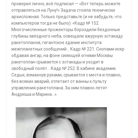
проверил лично, всё подписал — «Вот теперь можете
отправляться на Луну!» Задача стояла технически
архисложная. Только представьте (и не забудьте, что
компьютеров тогда не было): «Кадр № 152.
Многочисленные прожекторы бороздили бездонные
глубины звёздного неба, освещали ажурную эстакаду
ракетопланов, гигантское здание института
межпланетных сообщений… Кадр № 221. Снопами искр
обдавая ангар, на фоне сияющей огнями Москвы
ракетоплан срывается с эстакады и уходит в
свободный полёт… Кадр № 252. В кабине академик
Седых, взмахнув руками, срывается с места и плавно,
без всяких аварий, отлетает от ванны к пульту
управления ракетоплана. За ним плавно летят
Андрюша и Марина…».