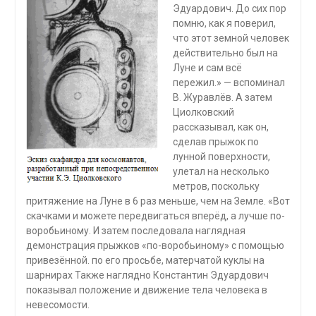
Эдуардович. До сих пор
помню, как я поверил,
что этот земной человек
действительно был на
Луне и сам всё
пережил.» — вспоминал
В. Журавлёв. А затем
Циолковский
рассказывал, как он,
сделав прыжок по
лунной поверхности,
улетал на несколько
метров, поскольку
притяжение на Луне в 6 раз меньше, чем на Земле. «Вот
скачками и можете передвигаться вперёд, а лучше по-
воробьиному. И затем последовала наглядная
демонстрация прыжков «по-воробьиному» с помощью
привезённой. по его просьбе, матерчатой куклы на
шарнирах Также наглядно Константин Эдуардович
показывал положение и движение тела человека в
невесомости.