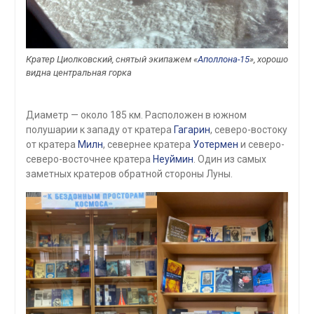
Кратер Циолковский, снятый экипажем «
Аполлона-15
», хорошо
видна центральная горка
Диаметр — около 185 км. Расположен в южном
полушарии к западу от кратера
Гагарин
, северо-востоку
от кратера
Милн
, севернее кратера
Уотермен
и северо-
северо-восточнее кратера
Неуймин
. Один из самых
заметных кратеров обратной стороны Луны.