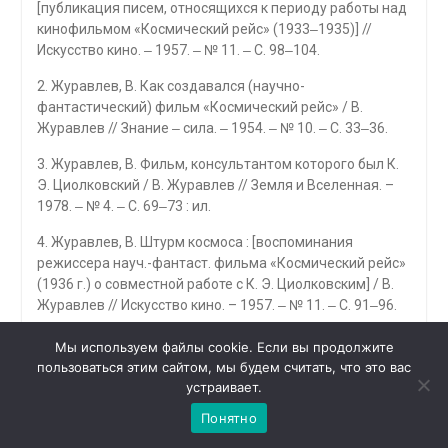
[публикация писем, относящихся к периоду работы над
кинофильмом «Космический рейс» (1933‒1935)] //
Искусство кино. ‒ 1957. ‒ № 11. ‒ С. 98‒104.
2. Журавлев, В. Как создавался (научно-
фантастический) фильм «Космический рейс» / В.
Журавлев // Знание ‒ сила. ‒ 1954. ‒ № 10. ‒ С. 33‒36.
3. Журавлев, В. Фильм, консультантом которого был К.
Э. Циолковский / В. Журавлев // Земля и Вселенная. –
1978. ‒ № 4. ‒ С. 69‒73 : ил.
4. Журавлев, В. Штурм космоса : [воспоминания
режиссера науч.-фантаст. фильма «Космический рейс»
(1936 г.) о совместной работе с К. Э. Циолковским] / В.
Журавлев // Искусство кино. – 1957. ‒ № 11. ‒ С. 91‒96.
5. Костин, А. Сорок лет спустя. [К. Э. Циолковский ‒
Мы используем файлы cookie. Если вы продолжите
консультант фильма «Космический рейс»] / А. Костин //
пользоваться этим сайтом, мы будем считать, что это вас
1
Знамя. – 1975. ‒ 21 февр. : фото.
Чат с 

устраивает.
администратором
Понятно
6. Рябчиков, Е. Без пушки на Луну : [участие К. Э.
Циолковского в создании фильма «Космический рейс»]