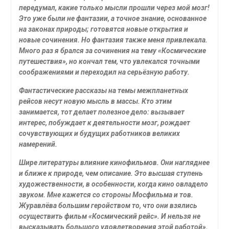
передумал, какие только мысли прошли через мой мозг!
Это уже были не фантазии, а точное знание, основанное
на законах природы; готовятся новые открытия и
новые сочинения. Но фантазия также меня привлекала.
Много раз я брался за сочинения на тему «Космические
путешествия», но кончал тем, что увлекался точными
соображениями и переходил на серьёзную работу.
Фантастические рассказы на темы межпланетных
рейсов несут новую мысль в массы. Кто этим
занимается, тот делает полезное дело: вызывает
интерес, побуждает к деятельности мозг, рождает
сочувствующих и будущих работников великих
намерений.
Шире литературы влияние кинофильмов. Они нагляднее
и ближе к природе, чем описание. Это высшая ступень
художественности, в особенности, когда кино овладело
звуком. Мне кажется со стороны Мосфильма и тов.
Журавлёва большим геройством то, что они взялись
осуществить фильм «Космический рейс». И нельзя не
высказывать большого удовлетворения этой работой».