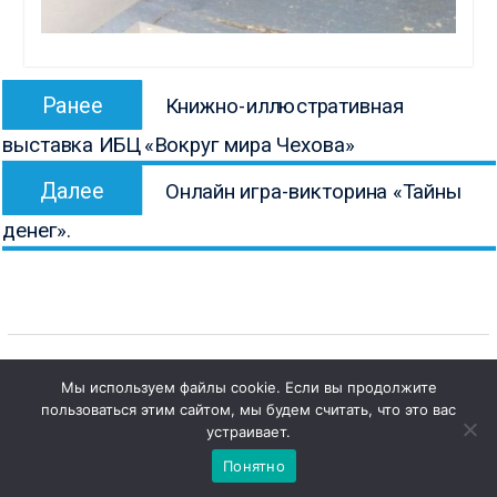
Навигация
Предыдущая
Ранее
Книжно-иллюстративная
по
запись:
выставка ИБЦ «Вокруг мира Чехова»
записям
Следующая
Далее
Онлайн игра-викторина «Тайны
запись:
денег».
Мы используем файлы cookie. Если вы продолжите
пользоваться этим сайтом, мы будем считать, что это вас
Copyright © Все права защищены.
1
Чат с 

устраивает.
КОНБ им. В.Г. Белинского
администратором
Понятно