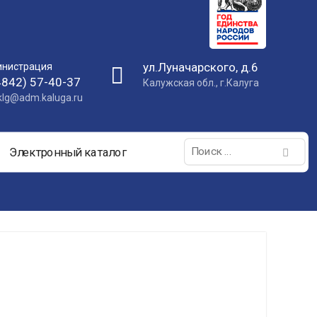
ул.Луначарского, д.6
нистрация
4842) 57-40-37
Калужская обл., г.Калуга
nklg@adm.kaluga.ru
Поиск:
Электронный каталог