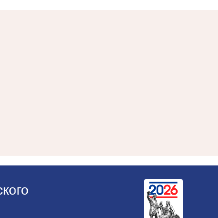
ского